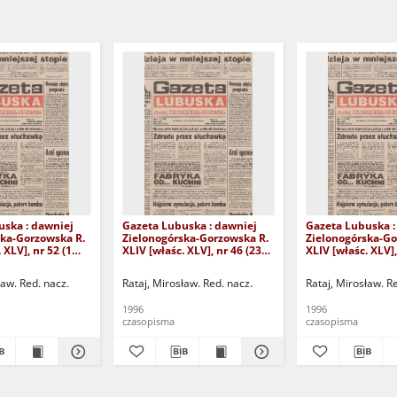
uska : dawniej
Gazeta Lubuska : dawniej
Gazeta Lubuska :
ska-Gorzowska R.
Zielonogórska-Gorzowska R.
Zielonogórska-Go
 XLV], nr 52 (1
XLIV [właśc. XLV], nr 46 (23
XLIV [właśc. XLV],
. - Wyd. 1
lutego 1996). - Wyd. 1
lutego 1996). - W
ław. Red. nacz.
Rataj, Mirosław. Red. nacz.
Rataj, Mirosław. R
1996
1996
czasopisma
czasopisma