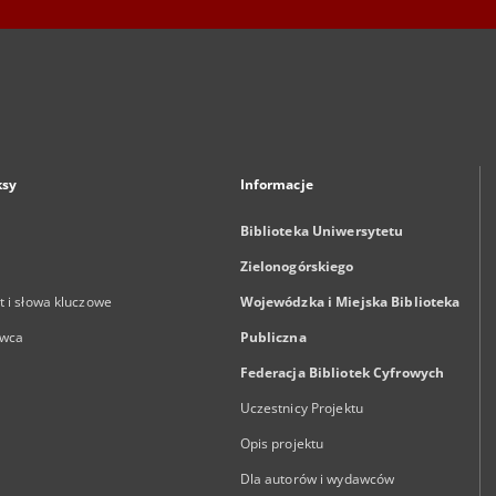
ksy
Informacje
Biblioteka Uniwersytetu
Zielonogórskiego
 i słowa kluczowe
Wojewódzka i Miejska Biblioteka
wca
Publiczna
Federacja Bibliotek Cyfrowych
Uczestnicy Projektu
Opis projektu
Dla autorów i wydawców