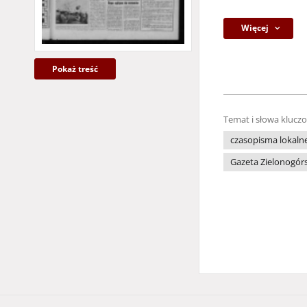
Więcej
Pokaż treść
Temat i słowa klucz
czasopisma lokaln
Gazeta Zielonogór