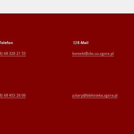
Telefon
E-Mail
8) 68 328 21 55
kontakt@zbc.uz.zgora.pl
8) 68 453 26 06
p.karp@biblioteka.zgora.pl