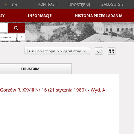
KONTRAST
ZALOGUJ SIĘ
UDOSTĘPNIJ
PL
EN
SY
INFORMACJE
HISTORIA PRZEGLĄDANIA
nsowane
?
Pobierz opis bibliograficzny
STRUKTURA
 Gorzów R. XXVIII Nr 16 (21 stycznia 1980). - Wyd. A