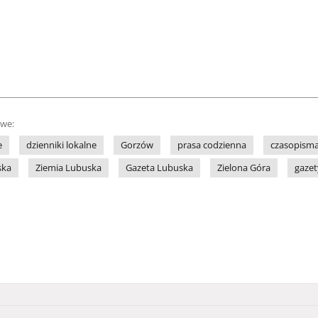
owe:
e
dzienniki lokalne
Gorzów
prasa codzienna
czasopisma
ska
Ziemia Lubuska
Gazeta Lubuska
Zielona Góra
gazet