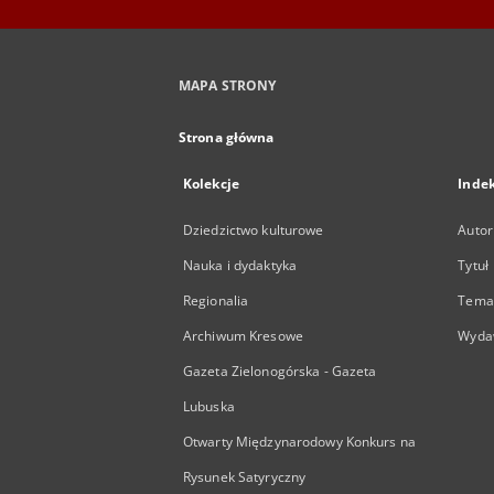
MAPA STRONY
Strona główna
Kolekcje
Inde
Dziedzictwo kulturowe
Autor
Nauka i dydaktyka
Tytuł
Regionalia
Temat
Archiwum Kresowe
Wyda
Gazeta Zielonogórska - Gazeta
Lubuska
Otwarty Międzynarodowy Konkurs na
Rysunek Satyryczny