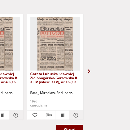
 dawniej
Gazeta Lubuska : dawniej
Gazeta Lubuska : dawn
rzowska R.
Zielonogórska-Gorzowska R.
Zielonogórska-Gorzows
 nr 40 (16
XLIV [właśc. XLV], nr 16 (19
XLI [właśc. XLII], nr 281
yd. 1
stycznia 1996). - Wyd. 1
grudnia 1993). - Wyd 1
ed. nacz.
Rataj, Mirosław. Red. nacz.
Rataj, Mirosław. Red. nac
1996
1993
czasopisma
czasopisma
Więcej