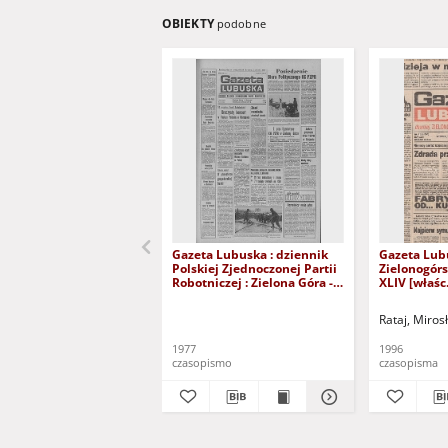
OBIEKTY
podobne
Gazeta Lubuska : dziennik
Gazeta Lub
Polskiej Zjednoczonej Partii
Zielonogór
Robotniczej : Zielona Góra -
XLIV [właśc.
Gorzów R. XXVI Nr 43 (23
marca 1996)
lutego 1977). - Wyd. A
Rataj, Miros
1977
1996
czasopismo
czasopisma