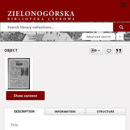
Advanced search
?
OBJECT
Show content
DESCRIPTION
INFORMATION
STRUCTURE
Title: