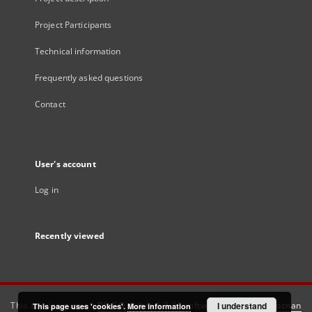
Project Participants
Technical information
Frequently asked questions
Contact
User's account
Log in
Recently viewed
This service runs on
DInGO dLibra 6.3.21
software created by
I understand
Poznan
This page uses 'cookies'.
More information