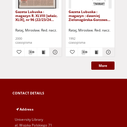
Gazeta Lubuska :
Gazeta Lubuska :
Gaz
magazyn R. XLVIII [właśc.
magazyn : dawniej
ma
XLIX], nr 96 (22/23/24
Zielonogórska-Gorzowska
Zi
kwietnia 2000). - Wyd. A
R. XL [właśc. XLI], nr 300
R. 
(23/24/25/26/27 grudnia
(10
Rataj, Mirosław. Red. nacz.
Rataj, Mirosław. Red. nacz.
Rat
1992). - Wyd. 1
199
2000
1992
199
czasopisma
czasopisma
cza
More
CONTACT DETAILS
Address
University Library
al. Wojska Polskiego 71