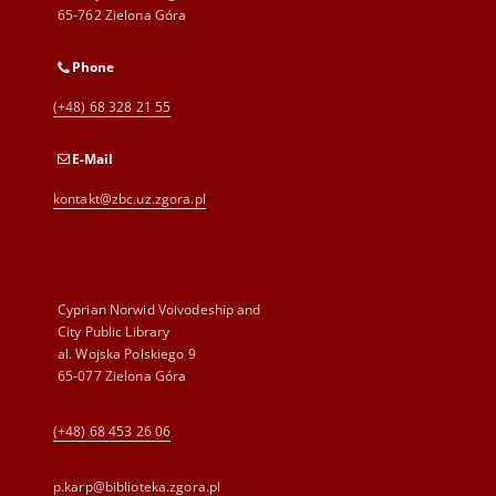
65-762 Zielona Góra
Phone
(+48) 68 328 21 55
E-Mail
kontakt@zbc.uz.zgora.pl
Cyprian Norwid Voivodeship and
City Public Library
al. Wojska Polskiego 9
65-077 Zielona Góra
(+48) 68 453 26 06
p.karp@biblioteka.zgora.pl