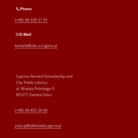
Phone
(+48) 68 328 21 55
E-Mail
kontakt@zbc.uz.zgora.pl
Cyprian Norwid Voivodeship and
City Public Library
al. Wojska Polskiego 9
65-077 Zielona Góra
(+48) 68 453 26 06
p.karp@biblioteka.zgora.pl