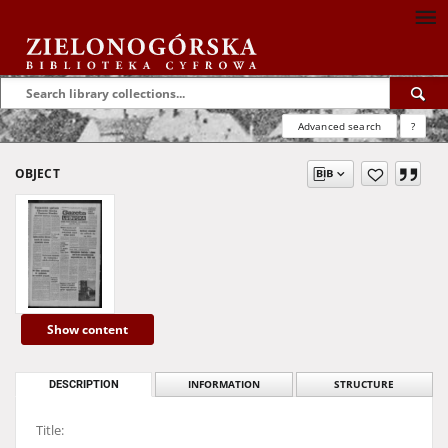
Advanced search
?
OBJECT
Show content
DESCRIPTION
INFORMATION
STRUCTURE
Title: