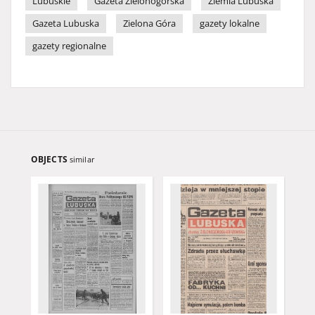
Lubuskie
Gazeta Zielonogórska
Ziemia Lubuska
Gazeta Lubuska
Zielona Góra
gazety lokalne
gazety regionalne
OBJECTS
similar