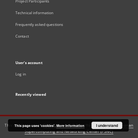
Project Participants
Technical information
Frequently asked questions
Contact
User's account
Log in
Recently viewed
This service runs on
DInGO dLibra 6.3.21
software created by
I understand
Poznan
This page uses 'cookies'.
More information
Supercomputing and Networking Center (PSNC)