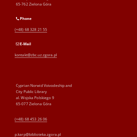
65-762 Zielona Góra
Phone
(+48) 68 328 21 55
E-Mail
kontakt@zbc.uz.zgora.pl
Cyprian Norwid Voivodeship and
City Public Library
al. Wojska Polskiego 9
65-077 Zielona Góra
(+48) 68 453 26 06
p.karp@biblioteka.zgora.pl