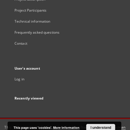
Project Participants
Technical information
Frequently asked questions
Contact
User's account
Log in
Recently viewed
This service runs on
DInGO dLibra 6.3.21
software created by
I understand
Poznan
This page uses 'cookies'.
More information