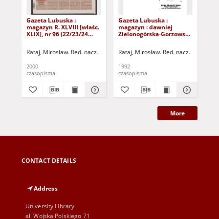
Gazeta Lubuska :
Gazeta Lubuska :
Gaz
magazyn R. XLVIII [właśc.
magazyn : dawniej
ma
XLIX], nr 96 (22/23/24
Zielonogórska-Gorzowska
Zi
kwietnia 2000). - Wyd. A
R. XL [właśc. XLI], nr 300
R. 
(23/24/25/26/27 grudnia
(10
Rataj, Mirosław. Red. nacz.
Rataj, Mirosław. Red. nacz.
Rat
1992). - Wyd. 1
199
2000
1992
199
czasopisma
czasopisma
cza
More
CONTACT DETAILS
Address
University Library
al. Wojska Polskiego 71