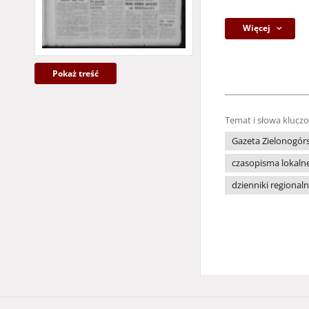
Więcej
Pokaż treść
Temat i słowa klucz
Gazeta Zielonogór
czasopisma lokaln
dzienniki regional