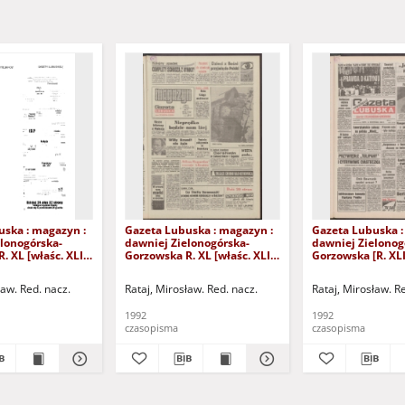
uska : magazyn :
Gazeta Lubuska : magazyn :
Gazeta Lubuska :
lonogórska-
dawniej Zielonogórska-
dawniej Zielonog
. XL [właśc. XLI],
Gorzowska R. XL [właśc. XLI],
Gorzowska [R. XLI
24/25/26/27
nr 238 (10/11 października
października 1992
2). - Wyd. 1
1992). - Wyd. 1
ław. Red. nacz.
Rataj, Mirosław. Red. nacz.
Rataj, Mirosław. R
1992
1992
czasopisma
czasopisma