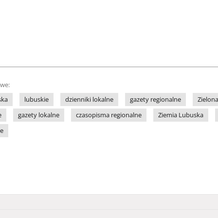
owe:
ska
lubuskie
dzienniki lokalne
gazety regionalne
Zielon
e
gazety lokalne
czasopisma regionalne
Ziemia Lubuska
ne