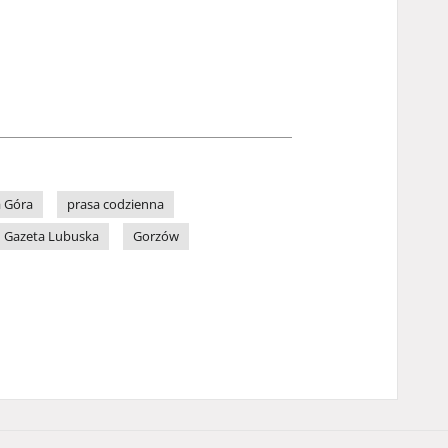
a Góra
prasa codzienna
Gazeta Lubuska
Gorzów