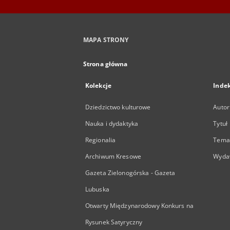
MAPA STRONY
Strona główna
Kolekcje
Inde
Dziedzictwo kulturowe
Autor
Nauka i dydaktyka
Tytuł
Regionalia
Temat
Archiwum Kresowe
Wyda
Gazeta Zielonogórska - Gazeta
Lubuska
Otwarty Międzynarodowy Konkurs na
Rysunek Satyryczny