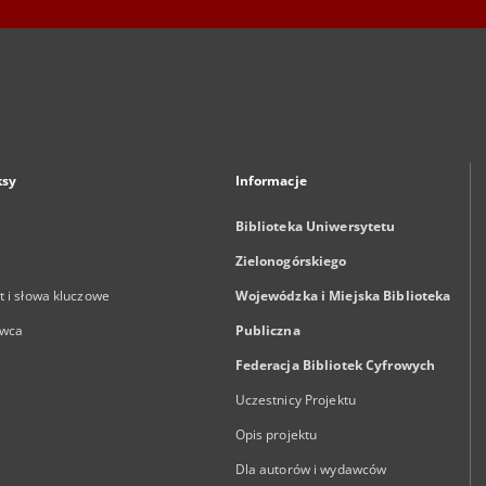
ksy
Informacje
Biblioteka Uniwersytetu
Zielonogórskiego
 i słowa kluczowe
Wojewódzka i Miejska Biblioteka
wca
Publiczna
Federacja Bibliotek Cyfrowych
Uczestnicy Projektu
Opis projektu
Dla autorów i wydawców