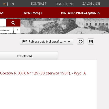
KONTRAST
ZALOGUJ SIĘ
UDOSTĘPNIJ
PL
EN
SY
INFORMACJE
HISTORIA PRZEGLĄDANIA
nsowane
?
Pobierz opis bibliograficzny
STRUKTURA
- Gorzów R. XXIX Nr 129 (30 czerwca 1981). - Wyd. A