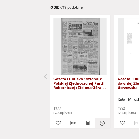
OBIEKTY
podobne
Gazeta Lubuska : dziennik
Gazeta Lub
Polskiej Zjednoczonej Partii
dawniej Zie
Robotniczej : Zielona Góra -
Gorzowska R
Gorzów R. XXVI Nr 43 (23
nr 300 (23/
lutego 1977). - Wyd. A
grudnia 199
Rataj, Miros
1977
1992
czasopismo
czasopisma