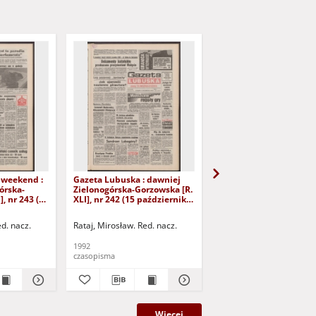
 weekend :
Gazeta Lubuska : dawniej
Gazeta Lubuska : dawn
órska-
Zielonogórska-Gorzowska [R.
Zielonogórska-Gorzows
], nr 243 (16
XLI], nr 242 (15 października
XLI], nr 240 (13 paździ
). - Wyd. 1
1992). - Wyd. 1
1992). - Wyd. 1
ed. nacz.
Rataj, Mirosław. Red. nacz.
Rataj, Mirosław. Red. nac
1992
1992
czasopisma
czasopisma
Więcej