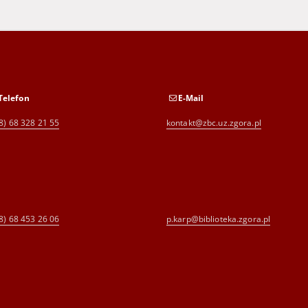
Telefon
E-Mail
8) 68 328 21 55
kontakt@zbc.uz.zgora.pl
8) 68 453 26 06
p.karp@biblioteka.zgora.pl