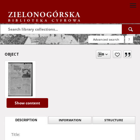
Advanced search
?
OBJECT
Show content
DESCRIPTION
INFORMATION
STRUCTURE
Title: