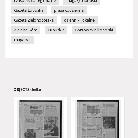
czasopisma regionalne
magazyn lubuski
Gazeta Lubuska
prasa codzienna
Gazeta Zielonogórska
dzienniki lokalne
Zielona Góra
Lubuskie
Gorzów Wielkopolski
magazyn
OBJECTS
similar