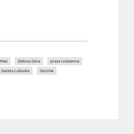
Wieś
Zielona Góra
prasa codzienna
Gazeta Lubuska
Gorzów