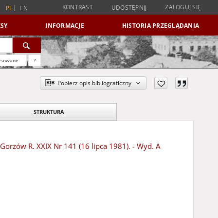
KONTRAST
ZALOGUJ SIĘ
UDOSTĘPNIJ
PL
EN
SY
INFORMACJE
HISTORIA PRZEGLĄDANIA
nsowane
?
Pobierz opis bibliograficzny
STRUKTURA
 Gorzów R. XXIX Nr 141 (16 lipca 1981). - Wyd. A