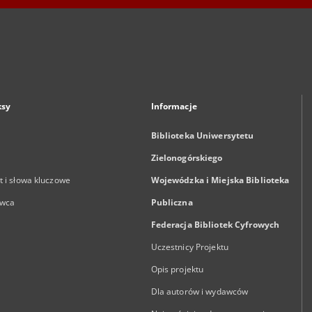
ksy
Informacje
Biblioteka Uniwersytetu
Zielonogórskiego
 i słowa kluczowe
Wojewódzka i Miejska Biblioteka
wca
Publiczna
Federacja Bibliotek Cyfrowych
Uczestnicy Projektu
Opis projektu
Dla autorów i wydawców