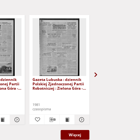
 dziennik
Gazeta Lubuska : dziennik
Gazeta Lubuska : dzie
onej Partii
Polskiej Zjednoczonej Partii
Polskiej Zjednoczonej P
lona Góra -
Robotniczej : Zielona Góra -
Robotniczej : Zielona G
r 226 (12
Gorzów R. XXIX Nr 221 (5
Gorzów R. XXIX Nr 216 
- Wyd. A
listopada 1981). - Wyd. A
października 1981). - W
1981
1981
czasopisma
czasopisma
Więcej