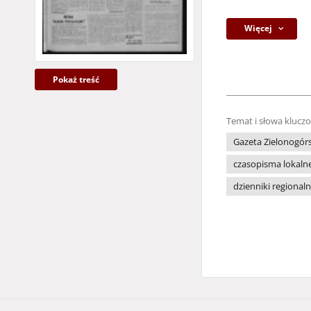
Więcej
Pokaż treść
Temat i słowa klucz
Gazeta Zielonogór
czasopisma lokaln
dzienniki regional