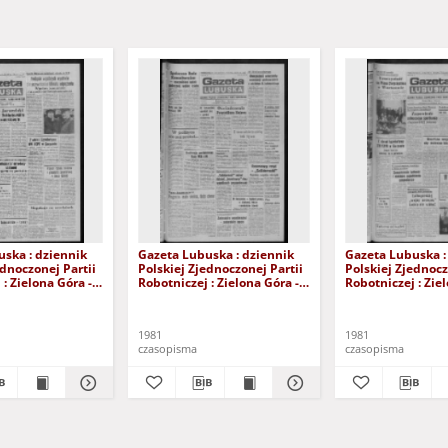
ska : dziennik
Gazeta Lubuska : dziennik
Gazeta Lubuska :
ednoczonej Partii
Polskiej Zjednoczonej Partii
Polskiej Zjednocz
: Zielona Góra -
Robotniczej : Zielona Góra -
Robotniczej : Zie
XIX Nr 236 (26
Gorzów R. XXIX Nr 231 (19
Gorzów R. XXIX N
981). - Wyd. A
listopada 1981). - Wyd. A
listopada 1981). 
1981
1981
czasopisma
czasopisma