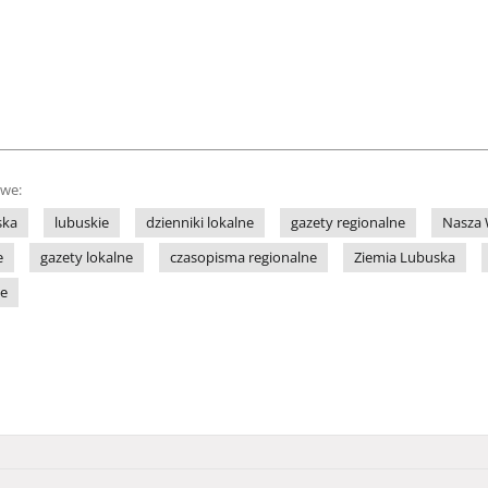
owe:
ska
lubuskie
dzienniki lokalne
gazety regionalne
Nasza 
e
gazety lokalne
czasopisma regionalne
Ziemia Lubuska
ne