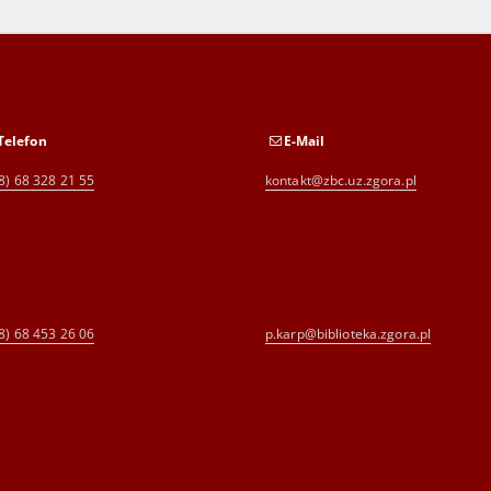
Telefon
E-Mail
8) 68 328 21 55
kontakt@zbc.uz.zgora.pl
8) 68 453 26 06
p.karp@biblioteka.zgora.pl