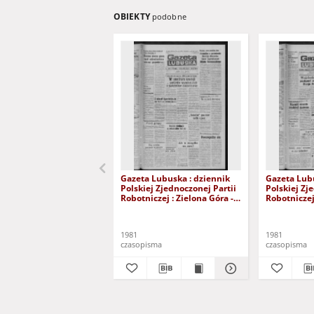
OBIEKTY
podobne
Gazeta Lubuska : dziennik
Gazeta Lubu
Polskiej Zjednoczonej Partii
Polskiej Zj
Robotniczej : Zielona Góra -
Robotniczej 
Gorzów R. XXIX Nr 241 (3
Gorzów R. X
grudnia 1981). - Wyd. A
listopada 1
1981
1981
czasopisma
czasopisma