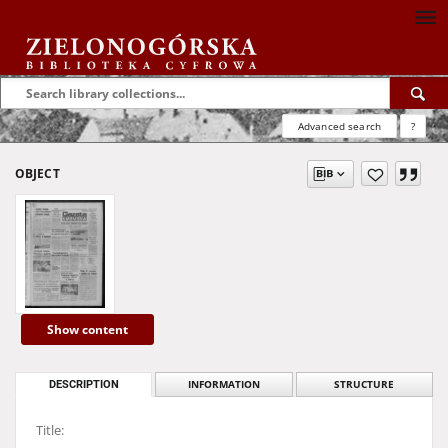
Advanced search
?
OBJECT
Show content
DESCRIPTION
INFORMATION
STRUCTURE
Title: