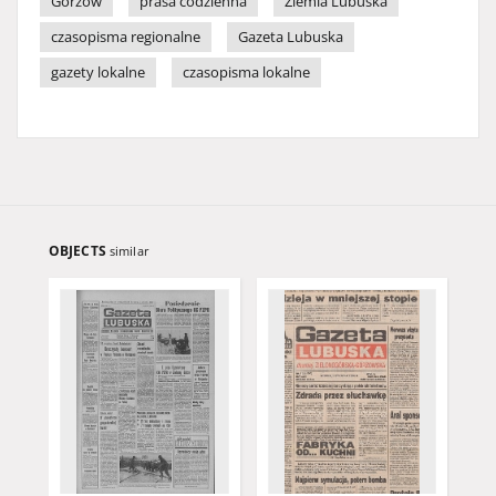
Gorzów
prasa codzienna
Ziemia Lubuska
czasopisma regionalne
Gazeta Lubuska
gazety lokalne
czasopisma lokalne
OBJECTS
similar