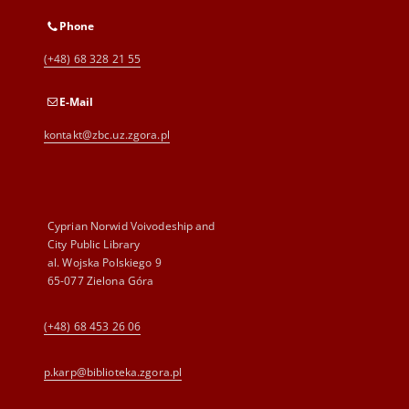
Phone
(+48) 68 328 21 55
E-Mail
kontakt@zbc.uz.zgora.pl
Cyprian Norwid Voivodeship and
City Public Library
al. Wojska Polskiego 9
65-077 Zielona Góra
(+48) 68 453 26 06
p.karp@biblioteka.zgora.pl