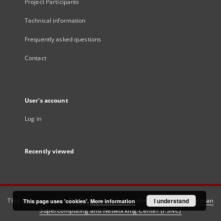
Project Participants
Technical information
Frequently asked questions
Contact
User's account
Log in
Recently viewed
This service runs on
DInGO dLibra 6.3.21
software created by
I understand
Poznan
This page uses 'cookies'.
More information
Supercomputing and Networking Center (PSNC)