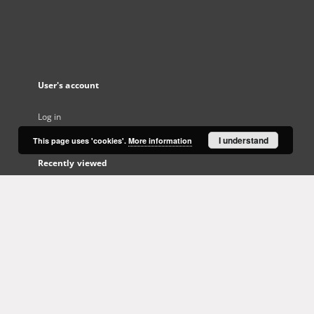
User's account
Log in
I understand
This page uses 'cookies'.
More information
Recently viewed