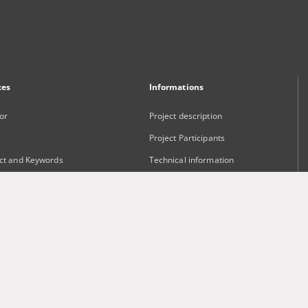
xes
Informations
or
Project description
Project Participants
ct and Keywords
Technical information
sher
Frequently asked questions
Contact