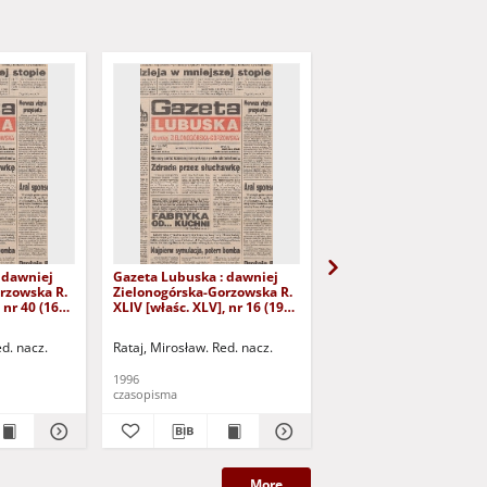
 dawniej
Gazeta Lubuska : dawniej
Gazeta Lubuska : dawn
rzowska R.
Zielonogórska-Gorzowska R.
Zielonogórska-Gorzows
 nr 40 (16
XLIV [właśc. XLV], nr 16 (19
XLI [właśc. XLII], nr 281
yd. 1
stycznia 1996). - Wyd. 1
grudnia 1993). - Wyd 1
ed. nacz.
Rataj, Mirosław. Red. nacz.
Rataj, Mirosław. Red. nac
1996
1993
czasopisma
czasopisma
More