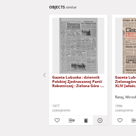
OBJECTS
similar
Gazeta Lubuska : dziennik
Gazeta Lub
Polskiej Zjednoczonej Partii
Zielonogór
Robotniczej : Zielona Góra -
XLIV [właśc.
Gorzów R. XXVI Nr 43 (23
marca 1996)
lutego 1977). - Wyd. A
Rataj, Miros
1977
1996
czasopismo
czasopisma