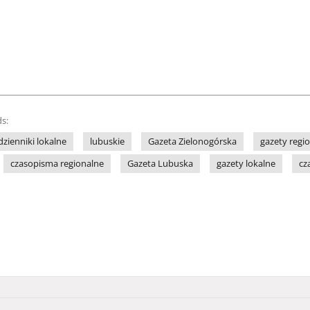
s:
dzienniki lokalne
lubuskie
Gazeta Zielonogórska
gazety regi
czasopisma regionalne
Gazeta Lubuska
gazety lokalne
cz