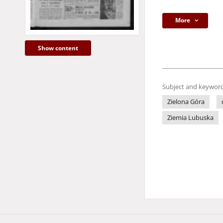
More
Show content
Subject and keyword
Zielona Góra
Ziemia Lubuska