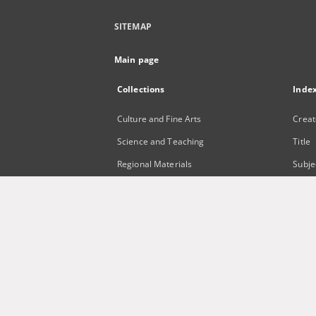
SITEMAP
Main page
Collections
Inde
Culture and Fine Arts
Creat
Science and Teaching
Title
Regional Materials
Subje
Border Archive
Publi
Gazeta Zielonogórska - Gazeta
Lubuska
International Open Cartoon Contest
Digital Library Zielona Gora for the
Blind