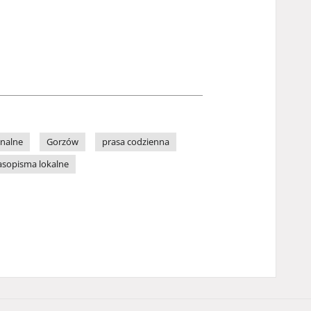
onalne
Gorzów
prasa codzienna
asopisma lokalne