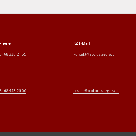
Phone
E-Mail
8) 68 328 21 55
kontakt@zbc.uz.zgora.pl
8) 68 453 26 06
p.karp@biblioteka.zgora.pl