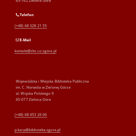
65-762 Zielona Góra
Telefon
(+48) 68 328 21 55
E-Mail
kontakt@zbc.uz.zgora.pl
Wojewódzka i Miejska Biblioteka Publiczna
im. C. Norwida w Zielonej Górze
al. Wojska Polskiego 9
65-077 Zielona Góra
(+48) 68 453 26 06
p.karp@biblioteka.zgora.pl