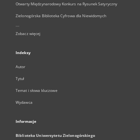
Otwarty Międzynarodowy Konkurs na Rysunek Satyryczny
Zielonogórska Biblioteka Cyfrowa dla Niewidomych
...
Zobacz więcej
Indeksy
Autor
Tytuł
Temat i słowa kluczowe
Wydawca
Informacje
Biblioteka Uniwersytetu Zielonogórskiego