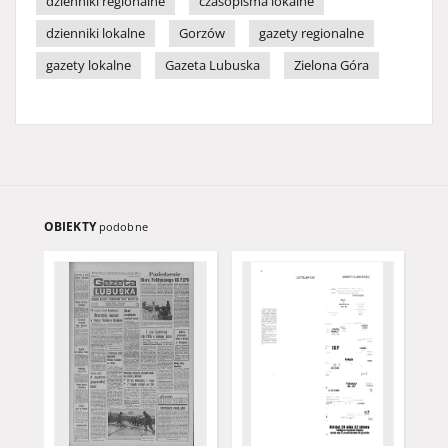
dzienniki regionalne
czasopisma lokalne
dzienniki lokalne
Gorzów
gazety regionalne
gazety lokalne
Gazeta Lubuska
Zielona Góra
OBIEKTY
podobne