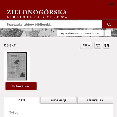
Wyszukiwanie zaawansowane
?
OBIEKT
Pokaż treść
OPIS
INFORMACJE
STRUKTURA
Tytuł: