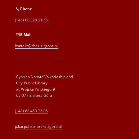
Phone
(+48) 68 328 21 55
E-Mail
kontakt@zbc.uz.zgora.pl
Cyprian Norwid Voivodeship and
City Public Library
al. Wojska Polskiego 9
65-077 Zielona Góra
(+48) 68 453 26 06
p.karp@biblioteka.zgora.pl