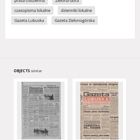
prasa codzienna
Zielona Góra
czasopisma lokalne
dzienniki lokalne
Gazeta Lubuska
Gazeta Zielonogórska
OBJECTS
similar