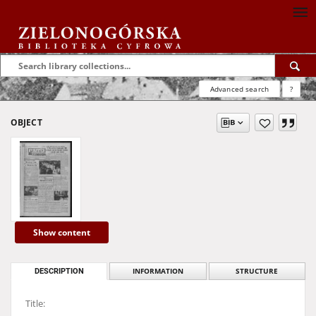
Advanced search
?
OBJECT
Show content
DESCRIPTION
INFORMATION
STRUCTURE
Title: