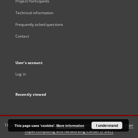
Project Participants
Technical information
Frequently asked questions
Contact
User's account
Log in
Recently viewed
This service runs on
DInGO dLibra 6.3.21
software created by
I understand
Poznan
This page uses 'cookies'.
More information
Supercomputing and Networking Center (PSNC)