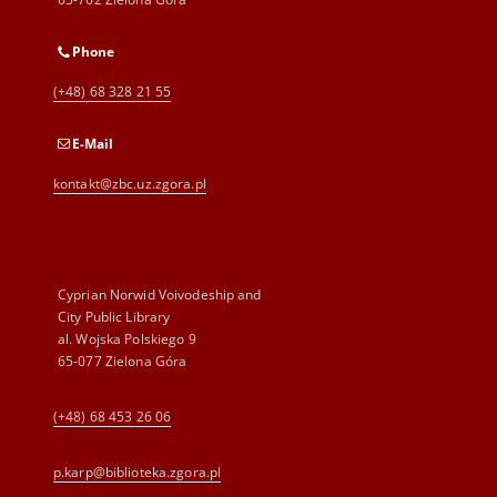
Phone
(+48) 68 328 21 55
E-Mail
kontakt@zbc.uz.zgora.pl
Cyprian Norwid Voivodeship and
City Public Library
al. Wojska Polskiego 9
65-077 Zielona Góra
(+48) 68 453 26 06
p.karp@biblioteka.zgora.pl