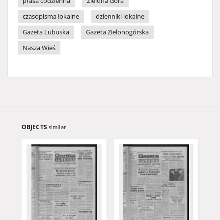
prasa codzienna
Zielona Góra
czasopisma lokalne
dzienniki lokalne
Gazeta Lubuska
Gazeta Zielonogórska
Nasza Wieś
OBJECTS
similar