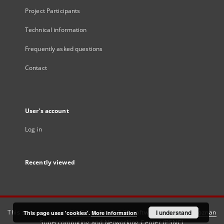
Project Participants
Technical information
Frequently asked questions
Contact
User's account
Log in
Recently viewed
This service runs on
DInGO dLibra 6.3.21
software created by
I understand
Poznan
This page uses 'cookies'.
More information
Supercomputing and Networking Center (PSNC)