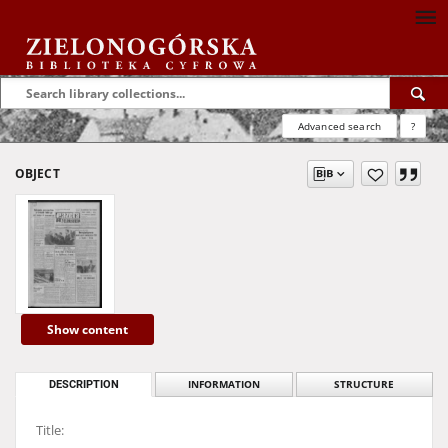
Advanced search
?
OBJECT
Show content
DESCRIPTION
INFORMATION
STRUCTURE
Title: