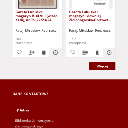
Gazeta Lubuska :
Gazeta Lubuska :
Gaz
magazyn R. XLVIII [właśc.
magazyn : dawniej
ma
XLIX], nr 96 (22/23/24
Zielonogórska-Gorzowska
Zi
kwietnia 2000). - Wyd. A
R. XL [właśc. XLI], nr 300
R. 
(23/24/25/26/27 grudnia
(10
Rataj, Mirosław. Red. nacz.
Rataj, Mirosław. Red. nacz.
Rat
1992). - Wyd. 1
199
2000
1992
199
czasopisma
czasopisma
cza
Więcej
DANE KONTAKTOWE
Adres
Biblioteka Uniwersytetu
Zielonogórskiego