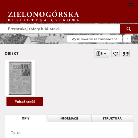
Wyszukiwanie zaawansowane
?
OBIEKT
Pokaż treść
OPIS
INFORMACJE
STRUKTURA
Tytuł: