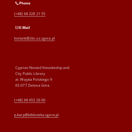
Phone
(+48) 68 328 21 55
E-Mail
kontakt@zbc.uz.zgora.pl
Cyprian Norwid Voivodeship and
City Public Library
al. Wojska Polskiego 9
65-077 Zielona Góra
(+48) 68 453 26 06
p.karp@biblioteka.zgora.pl