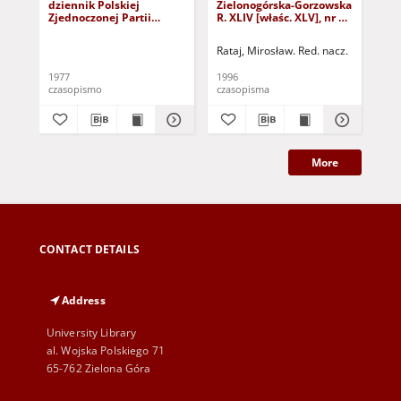
dziennik Polskiej
Zielonogórska-Gorzowska
Zi
Zjednoczonej Partii
R. XLIV [właśc. XLV], nr 52
R. 
Robotniczej : Zielona
(1 marca 1996). - Wyd. 1
(23
Góra - Gorzów R. XXVI Nr
Rataj, Mirosław. Red. nacz.
Rat
43 (23 lutego 1977). -
Wyd. A
1977
1996
199
czasopismo
czasopisma
cza
More
CONTACT DETAILS
Address
University Library
al. Wojska Polskiego 71
65-762 Zielona Góra