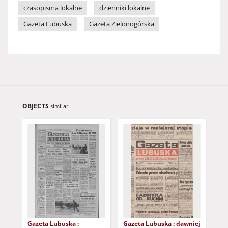
czasopisma lokalne
dzienniki lokalne
Gazeta Lubuska
Gazeta Zielonogórska
OBJECTS
similar
Gazeta Lubuska :
Gazeta Lubuska : dawniej
Gaz