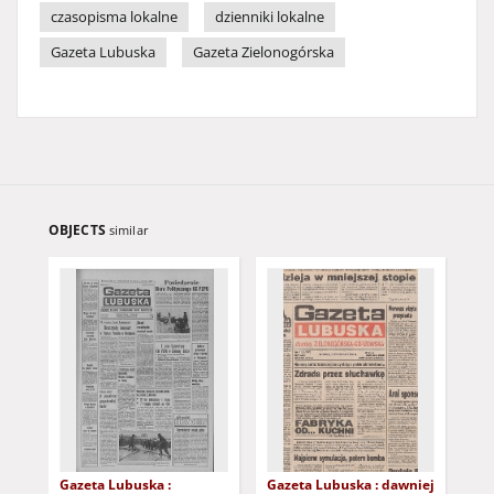
czasopisma lokalne
dzienniki lokalne
Gazeta Lubuska
Gazeta Zielonogórska
OBJECTS
similar
Gazeta Lubuska :
Gazeta Lubuska : dawniej
Gaz