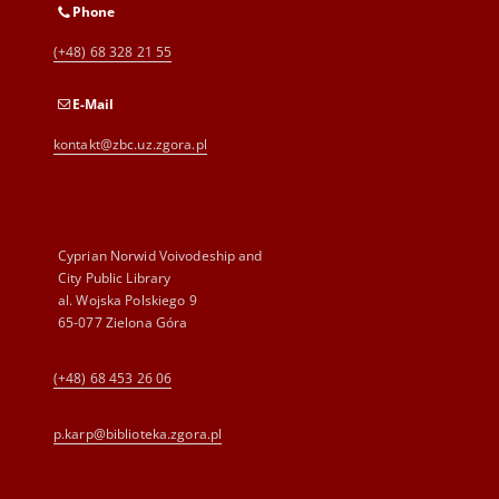
Phone
(+48) 68 328 21 55
E-Mail
kontakt@zbc.uz.zgora.pl
Cyprian Norwid Voivodeship and
City Public Library
al. Wojska Polskiego 9
65-077 Zielona Góra
(+48) 68 453 26 06
p.karp@biblioteka.zgora.pl