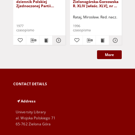
dziennik Polskiej
Zielonogórska-Gorzowska
Zi
Zjednoczonej Partii
R. XLIV [właśc. XLV], nr 52
R. 
Robotniczej : Zielona
(1 marca 1996). - Wyd. 1
(23
Góra - Gorzów R. XXVI Nr
Rataj, Mirosław. Red. nacz.
Rat
43 (23 lutego 1977). -
Wyd. A
1977
1996
199
czasopismo
czasopisma
cza
More
CONTACT DETAILS
Address
University Library
al. Wojska Polskiego 71
65-762 Zielona Góra