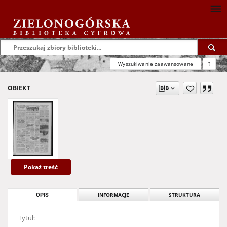
Wyszukiwanie zaawansowane
?
OBIEKT
Pokaż treść
OPIS
INFORMACJE
STRUKTURA
Tytuł: