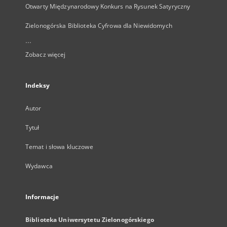
Otwarty Międzynarodowy Konkurs na Rysunek Satyryczny
Zielonogórska Biblioteka Cyfrowa dla Niewidomych
...
Zobacz więcej
Indeksy
Autor
Tytuł
Temat i słowa kluczowe
Wydawca
Informacje
Biblioteka Uniwersytetu Zielonogórskiego