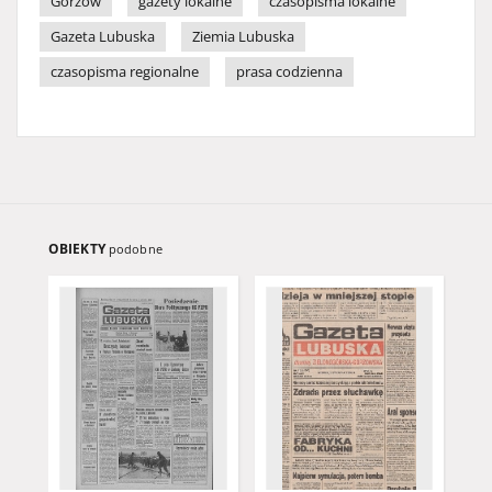
Gorzów
gazety lokalne
czasopisma lokalne
Gazeta Lubuska
Ziemia Lubuska
czasopisma regionalne
prasa codzienna
OBIEKTY
podobne