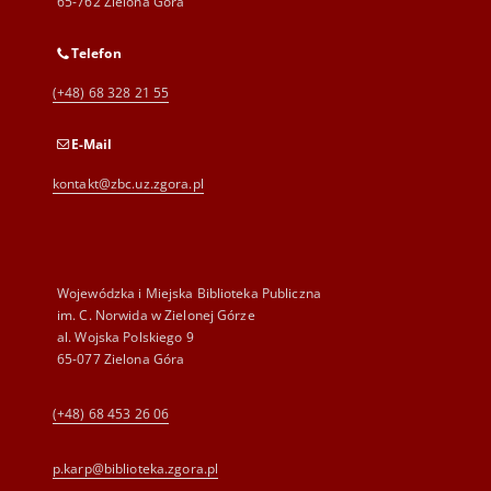
65-762 Zielona Góra
Telefon
(+48) 68 328 21 55
E-Mail
kontakt@zbc.uz.zgora.pl
Wojewódzka i Miejska Biblioteka Publiczna
im. C. Norwida w Zielonej Górze
al. Wojska Polskiego 9
65-077 Zielona Góra
(+48) 68 453 26 06
p.karp@biblioteka.zgora.pl