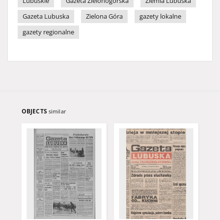
Lubuskie
Gazeta Zielonogórska
Ziemia Lubuska
Gazeta Lubuska
Zielona Góra
gazety lokalne
gazety regionalne
OBJECTS
similar