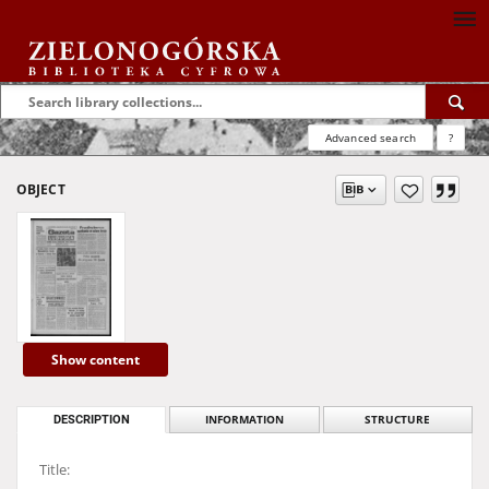
Advanced search
?
OBJECT
Show content
DESCRIPTION
INFORMATION
STRUCTURE
Title: