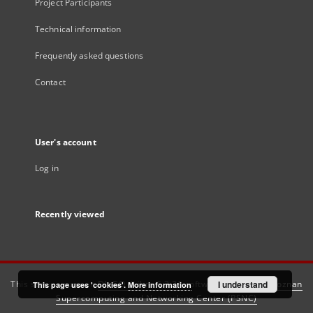
Project Participants
Technical information
Frequently asked questions
Contact
User's account
Log in
Recently viewed
This service runs on
DInGO dLibra 6.3.21
software created by
I understand
Poznan
This page uses 'cookies'.
More information
Supercomputing and Networking Center (PSNC)