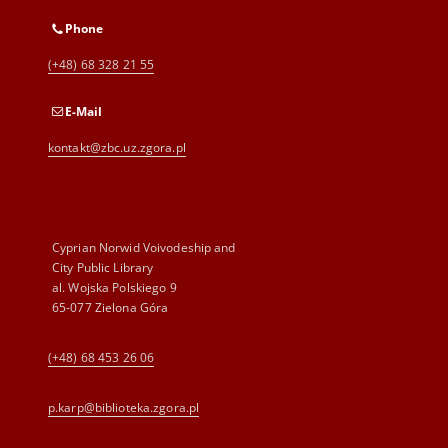
Phone
(+48) 68 328 21 55
E-Mail
kontakt@zbc.uz.zgora.pl
Cyprian Norwid Voivodeship and
City Public Library
al. Wojska Polskiego 9
65-077 Zielona Góra
(+48) 68 453 26 06
p.karp@biblioteka.zgora.pl