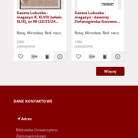
Gazeta Lubuska :
Gazeta Lubuska :
Gaz
magazyn R. XLVIII [właśc.
magazyn : dawniej
ma
XLIX], nr 96 (22/23/24
Zielonogórska-Gorzowska
Zi
kwietnia 2000). - Wyd. A
R. XL [właśc. XLI], nr 300
R. 
(23/24/25/26/27 grudnia
(10
Rataj, Mirosław. Red. nacz.
Rataj, Mirosław. Red. nacz.
Rat
1992). - Wyd. 1
199
2000
1992
199
czasopisma
czasopisma
cza
Więcej
DANE KONTAKTOWE
Adres
Biblioteka Uniwersytetu
Zielonogórskiego