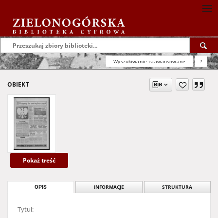
Wyszukiwanie zaawansowane
?
OBIEKT
Pokaż treść
OPIS
INFORMACJE
STRUKTURA
Tytuł: