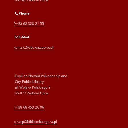
Phone
(+48) 68 328 21 55
E-Mail
kontakt@zbc.uz.zgora.pl
Cyprian Norwid Voivodeship and
City Public Library
al. Wojska Polskiego 9
65-077 Zielona Góra
(+48) 68 453 26 06
p.karp@biblioteka.zgora.pl