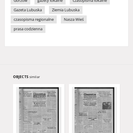
Gorzów
gazety lokalne
czasopisma lokalne
Gazeta Lubuska
Ziemia Lubuska
czasopisma regionalne
Nasza Wieś
prasa codzienna
OBJECTS
similar