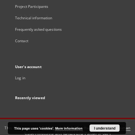
Project Participants
Technical information
Frequently asked questions
Contact
User's account
Log in
Recently viewed
This service runs on
DInGO dLibra 6.3.21
software created by
I understand
Poznan
This page uses 'cookies'.
More information
Supercomputing and Networking Center (PSNC)