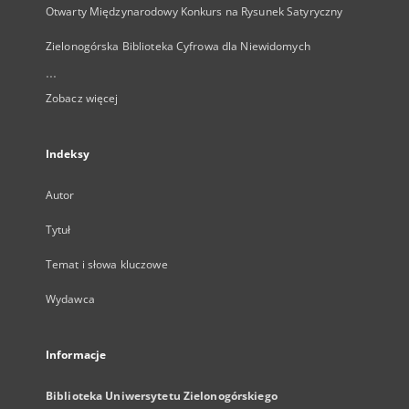
Otwarty Międzynarodowy Konkurs na Rysunek Satyryczny
Zielonogórska Biblioteka Cyfrowa dla Niewidomych
...
Zobacz więcej
Indeksy
Autor
Tytuł
Temat i słowa kluczowe
Wydawca
Informacje
Biblioteka Uniwersytetu Zielonogórskiego