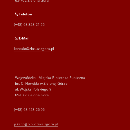
65-762 Zielona Góra
Telefon
(+48) 68 328 21 55
E-Mail
kontakt@zbc.uz.zgora.pl
Wojewódzka i Miejska Biblioteka Publiczna
im. C. Norwida w Zielonej Górze
al. Wojska Polskiego 9
65-077 Zielona Góra
(+48) 68 453 26 06
p.karp@biblioteka.zgora.pl