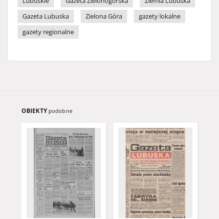
Lubuskie
Gazeta Zielonogórska
Ziemia Lubuska
Gazeta Lubuska
Zielona Góra
gazety lokalne
gazety regionalne
OBIEKTY
podobne