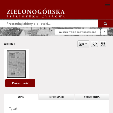
Wyszukiwanie zaawansowane
?
OBIEKT
Pokaż treść
OPIS
INFORMACJE
STRUKTURA
Tytuł: