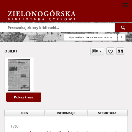
Wyszukiwanie zaawansowane
?
OBIEKT
Pokaż treść
OPIS
INFORMACJE
STRUKTURA
Tytuł: