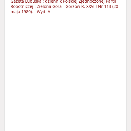
Gazeta Lubuska : dziennik Polskiej Zjednoczonej Partii
Robotniczej : Zielona Góra - Gorzów R. XXVIII Nr 113 (20
maja 1980). - Wyd. A