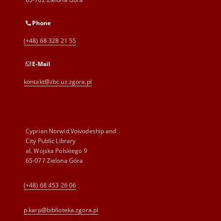
Phone
(+48) 68 328 21 55
E-Mail
kontakt@zbc.uz.zgora.pl
Cyprian Norwid Voivodeship and
City Public Library
al. Wojska Polskiego 9
65-077 Zielona Góra
(+48) 68 453 26 06
p.karp@biblioteka.zgora.pl