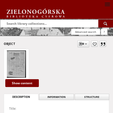
Advanced search
?
OBJECT
Show content
DESCRIPTION
INFORMATION
STRUCTURE
Title: