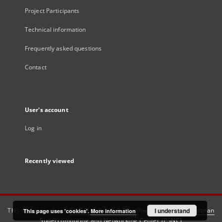
Project Participants
Technical information
Frequently asked questions
Contact
User's account
Log in
Recently viewed
This service runs on
DInGO dLibra 6.3.21
software created by
I understand
Poznan
This page uses 'cookies'.
More information
Supercomputing and Networking Center (PSNC)