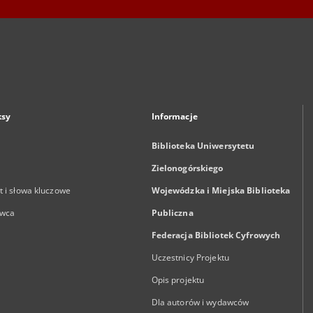
ksy
Informacje
Biblioteka Uniwersytetu
Zielonogórskiego
 i słowa kluczowe
Wojewódzka i Miejska Biblioteka
wca
Publiczna
Federacja Bibliotek Cyfrowych
Uczestnicy Projektu
Opis projektu
Dla autorów i wydawców