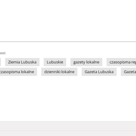
owe:
Ziemia Lubuska
Lubuskie
gazety lokalne
czasopisma re
czasopisma lokalne
dzienniki lokalne
Gazeta Lubuska
Gazeta