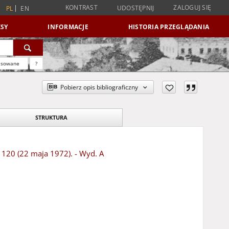
KONTRAST
ZALOGUJ SIĘ
UDOSTĘPNIJ
PL
EN
SY
INFORMACJE
HISTORIA PRZEGLĄDANIA
nsowane
?
Pobierz opis bibliograficzny
STRUKTURA
r 120 (22 maja 1972). - Wyd. A