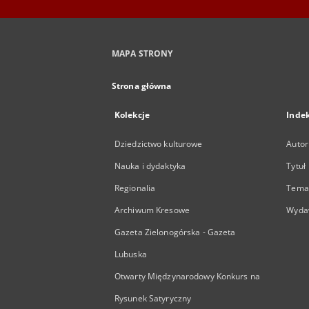
MAPA STRONY
Strona główna
Kolekcje
Inde
Dziedzictwo kulturowe
Autor
Nauka i dydaktyka
Tytuł
Regionalia
Temat
Archiwum Kresowe
Wyda
Gazeta Zielonogórska - Gazeta
Lubuska
Otwarty Międzynarodowy Konkurs na
Rysunek Satyryczny