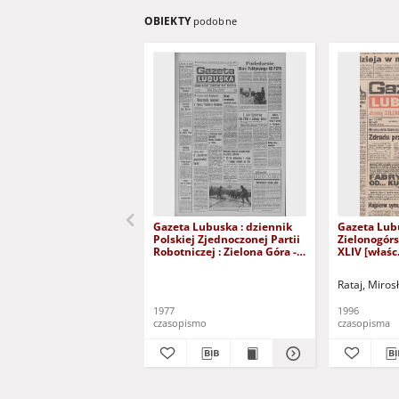
OBIEKTY
podobne
Gazeta Lubuska : dziennik
Gazeta Lub
Polskiej Zjednoczonej Partii
Zielonogór
Robotniczej : Zielona Góra -
XLIV [właśc.
Gorzów R. XXVI Nr 43 (23
marca 1996)
lutego 1977). - Wyd. A
Rataj, Miros
1977
1996
czasopismo
czasopisma