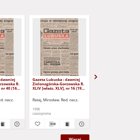
 dawniej
Gazeta Lubuska : dawniej
Gazeta Lubuska : dawn
rzowska R.
Zielonogórska-Gorzowska R.
Zielonogórska-Gorzows
 nr 40 (16
XLIV [właśc. XLV], nr 16 (19
XLI [właśc. XLII], nr 281
yd. 1
stycznia 1996). - Wyd. 1
grudnia 1993). - Wyd 1
ed. nacz.
Rataj, Mirosław. Red. nacz.
Rataj, Mirosław. Red. nac
1996
1993
czasopisma
czasopisma
Więcej