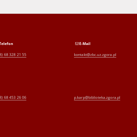
Telefon
E-Mail
8) 68 328 21 55
kontakt@zbc.uz.zgora.pl
8) 68 453 26 06
p.karp@biblioteka.zgora.pl