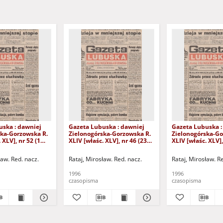
uska : dawniej
Gazeta Lubuska : dawniej
Gazeta Lubuska :
ska-Gorzowska R.
Zielonogórska-Gorzowska R.
Zielonogórska-Go
 XLV], nr 52 (1
XLIV [właśc. XLV], nr 46 (23
XLIV [właśc. XLV],
. - Wyd. 1
lutego 1996). - Wyd. 1
lutego 1996). - W
ław. Red. nacz.
Rataj, Mirosław. Red. nacz.
Rataj, Mirosław. R
1996
1996
czasopisma
czasopisma