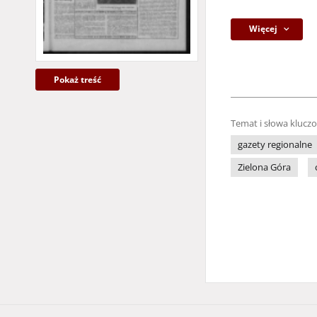
Więcej
Pokaż treść
Temat i słowa klucz
gazety regionalne
Zielona Góra