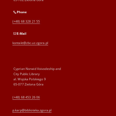
Phone
(+48) 68 328 21 55
E-Mail
kontakt@zbc.uz.zgora.pl
Cyprian Norwid Voivodeship and
City Public Library
al. Wojska Polskiego 9
65-077 Zielona Góra
(+48) 68 453 26 06
p.karp@biblioteka.zgora.pl