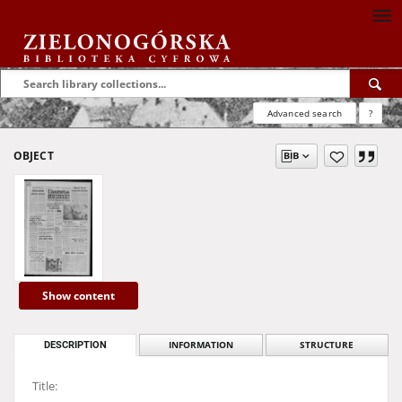
Advanced search
?
OBJECT
Show content
DESCRIPTION
INFORMATION
STRUCTURE
Title: