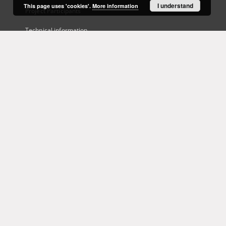
I understand
This page uses 'cookies'.
More information
Project Participants
Technical information
Frequently asked questions
Contact
User's account
Log in
Recently viewed
This service runs on
DInGO dLibra 6.3.21
software created by
Poznan
Supercomputing and Networking Center (PSNC)