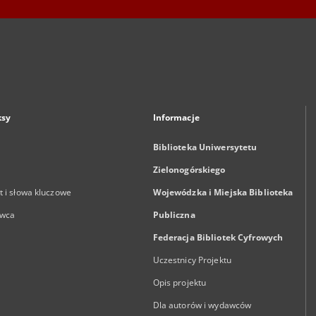
ksy
Informacje
Biblioteka Uniwersytetu
Zielonogórskiego
 i słowa kluczowe
Wojewódzka i Miejska Biblioteka
wca
Publiczna
Federacja Bibliotek Cyfrowych
Uczestnicy Projektu
Opis projektu
Dla autorów i wydawców