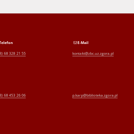
Telefon
E-Mail
8) 68 328 21 55
kontakt@zbc.uz.zgora.pl
8) 68 453 26 06
p.karp@biblioteka.zgora.pl