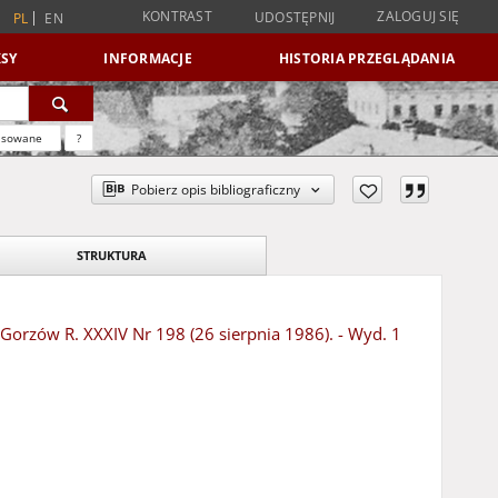
KONTRAST
ZALOGUJ SIĘ
UDOSTĘPNIJ
PL
EN
SY
INFORMACJE
HISTORIA PRZEGLĄDANIA
nsowane
?
Pobierz opis bibliograficzny
STRUKTURA
- Gorzów R. XXXIV Nr 198 (26 sierpnia 1986). - Wyd. 1