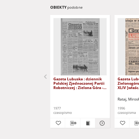
OBIEKTY
podobne
Gazeta Lubuska : dziennik
Gazeta Lub
Polskiej Zjednoczonej Partii
Zielonogór
Robotniczej : Zielona Góra -
XLIV [właśc.
Gorzów R. XXVI Nr 43 (23
marca 1996)
lutego 1977). - Wyd. A
Rataj, Miros
1977
1996
czasopismo
czasopisma