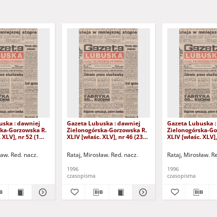
uska : dawniej
Gazeta Lubuska : dawniej
Gazeta Lubuska :
ska-Gorzowska R.
Zielonogórska-Gorzowska R.
Zielonogórska-Go
 XLV], nr 52 (1
XLIV [właśc. XLV], nr 46 (23
XLIV [właśc. XLV],
. - Wyd. 1
lutego 1996). - Wyd. 1
lutego 1996). - W
ław. Red. nacz.
Rataj, Mirosław. Red. nacz.
Rataj, Mirosław. R
1996
1996
czasopisma
czasopisma