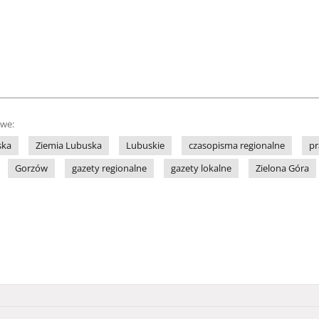
owe:
ska
Ziemia Lubuska
Lubuskie
czasopisma regionalne
pr
Gorzów
gazety regionalne
gazety lokalne
Zielona Góra