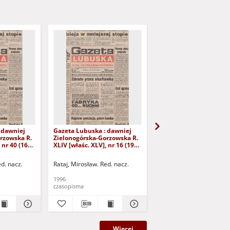
 dawniej
Gazeta Lubuska : dawniej
Gazeta Lubuska : dawn
rzowska R.
Zielonogórska-Gorzowska R.
Zielonogórska-Gorzows
 nr 40 (16
XLIV [właśc. XLV], nr 16 (19
XLI [właśc. XLII], nr 281
yd. 1
stycznia 1996). - Wyd. 1
grudnia 1993). - Wyd 1
ed. nacz.
Rataj, Mirosław. Red. nacz.
Rataj, Mirosław. Red. nac
1996
1993
czasopisma
czasopisma
Więcej