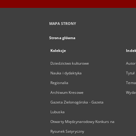
MAPA STRONY
Strona główna
Kolekcje
Inde
Dziedzictwo kulturowe
Autor
Nauka i dydaktyka
Tytuł
Regionalia
Temat
Archiwum Kresowe
Wyda
Gazeta Zielonogórska - Gazeta
Lubuska
Otwarty Międzynarodowy Konkurs na
Rysunek Satyryczny