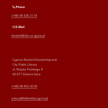
Phone
(+48) 68 328 21 55
E-Mail
kontakt@zbc.uz.zgora.pl
Cyprian Norwid Voivodeship and
City Public Library
al. Wojska Polskiego 9
65-077 Zielona Góra
(+48) 68 453 26 06
p.karp@biblioteka.zgora.pl