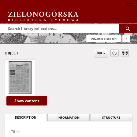
Advanced search
?
OBJECT
Show content
DESCRIPTION
INFORMATION
STRUCTURE
Title: