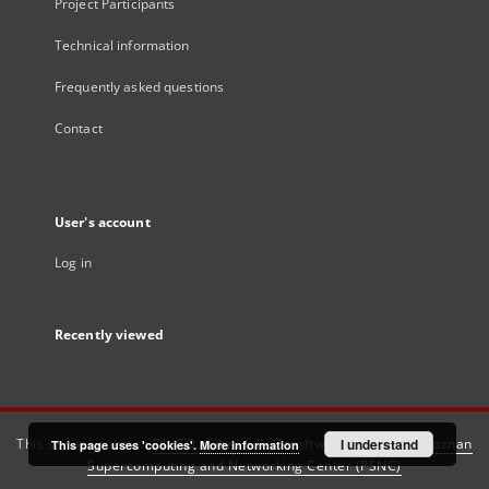
Project Participants
Technical information
Frequently asked questions
Contact
User's account
Log in
Recently viewed
This service runs on
DInGO dLibra 6.3.21
software created by
I understand
Poznan
This page uses 'cookies'.
More information
Supercomputing and Networking Center (PSNC)