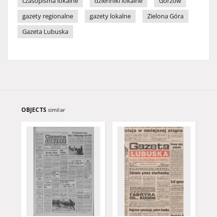
czasopisma lokalne
dzienniki lokalne
Gorzów
gazety regionalne
gazety lokalne
Zielona Góra
Gazeta Lubuska
OBJECTS
similar