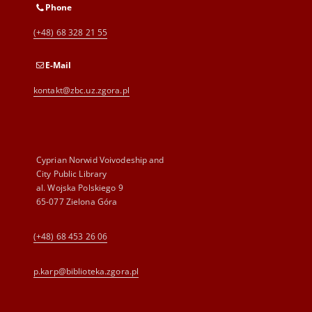
Phone
(+48) 68 328 21 55
E-Mail
kontakt@zbc.uz.zgora.pl
Cyprian Norwid Voivodeship and
City Public Library
al. Wojska Polskiego 9
65-077 Zielona Góra
(+48) 68 453 26 06
p.karp@biblioteka.zgora.pl