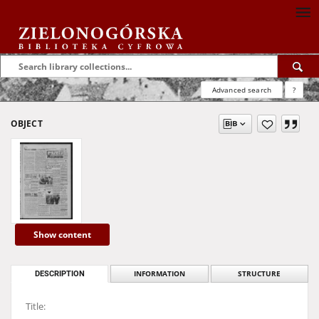
Advanced search
?
OBJECT
Show content
DESCRIPTION
INFORMATION
STRUCTURE
Title: