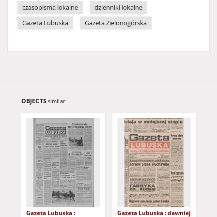
czasopisma lokalne
dzienniki lokalne
Gazeta Lubuska
Gazeta Zielonogórska
OBJECTS
similar
Gazeta Lubuska :
Gazeta Lubuska : dawniej
Gaz