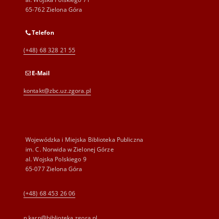
65-762 Zielona Góra
Telefon
(+48) 68 328 21 55
E-Mail
kontakt@zbc.uz.zgora.pl
Wojewódzka i Miejska Biblioteka Publiczna
im. C. Norwida w Zielonej Górze
al. Wojska Polskiego 9
65-077 Zielona Góra
(+48) 68 453 26 06
p.karp@biblioteka.zgora.pl