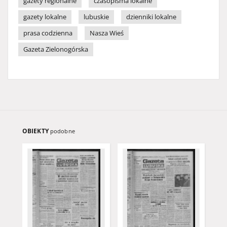
gazety regionalne
czasopisma lokalne
gazety lokalne
lubuskie
dzienniki lokalne
prasa codzienna
Nasza Wieś
Gazeta Zielonogórska
OBIEKTY
podobne