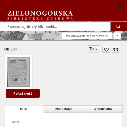
Wyszukiwanie zaawansowane
?
OBIEKT
Pokaż treść
OPIS
INFORMACJE
STRUKTURA
Tytuł: