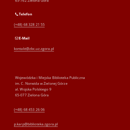
65-762 Zielona Góra
Telefon
(+48) 68 328 21 55
E-Mail
kontakt@zbc.uz.zgora.pl
Wojewódzka i Miejska Biblioteka Publiczna
im. C. Norwida w Zielonej Górze
al. Wojska Polskiego 9
65-077 Zielona Góra
(+48) 68 453 26 06
p.karp@biblioteka.zgora.pl