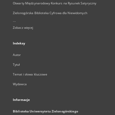
Otwarty Międzynarodowy Konkurs na Rysunek Satyryczny
Zielonogórska Biblioteka Cyfrowa dla Niewidomych
...
Zobacz więcej
Indeksy
Autor
Tytuł
Temat i słowa kluczowe
Wydawca
Informacje
Biblioteka Uniwersytetu Zielonogórskiego