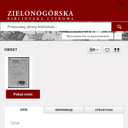
Wyszukiwanie zaawansowane
?
OBIEKT
Pokaż treść
OPIS
INFORMACJE
STRUKTURA
Tytuł: