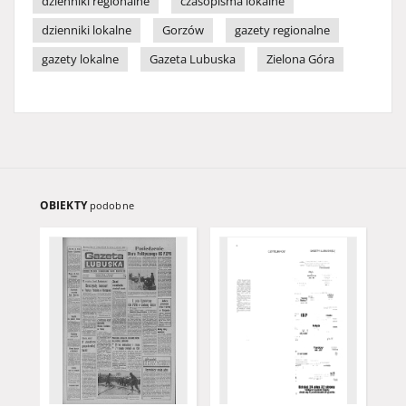
dzienniki regionalne
czasopisma lokalne
dzienniki lokalne
Gorzów
gazety regionalne
gazety lokalne
Gazeta Lubuska
Zielona Góra
OBIEKTY
podobne