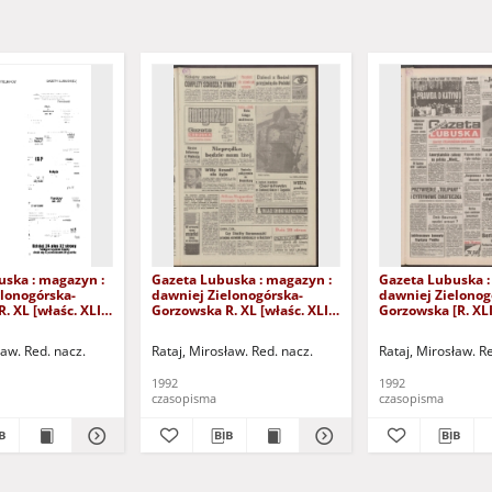
uska : magazyn :
Gazeta Lubuska : magazyn :
Gazeta Lubuska :
lonogórska-
dawniej Zielonogórska-
dawniej Zielonog
. XL [właśc. XLI],
Gorzowska R. XL [właśc. XLI],
Gorzowska [R. XLI
24/25/26/27
nr 238 (10/11 października
października 1992
2). - Wyd. 1
1992). - Wyd. 1
ław. Red. nacz.
Rataj, Mirosław. Red. nacz.
Rataj, Mirosław. R
1992
1992
czasopisma
czasopisma