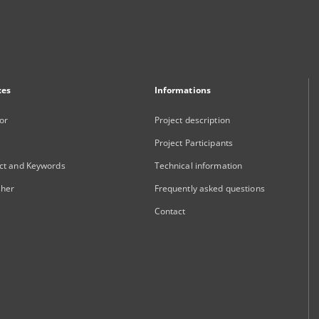
xes
Informations
or
Project description
Project Participants
ct and Keywords
Technical information
sher
Frequently asked questions
Contact