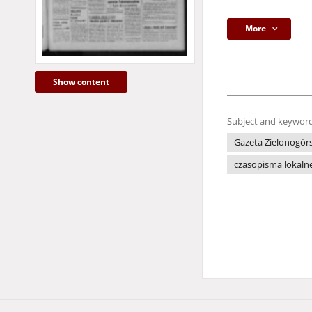
More
Show content
Subject and keyword
Gazeta Zielonogór
czasopisma lokaln