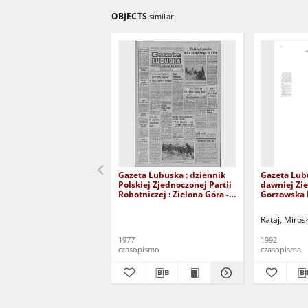
OBJECTS
similar
Gazeta Lubuska : dziennik
Gazeta Lub
Polskiej Zjednoczonej Partii
dawniej Zie
Robotniczej : Zielona Góra -
Gorzowska R
Gorzów R. XXVI Nr 43 (23
nr 300 (23/
lutego 1977). - Wyd. A
grudnia 199
Rataj, Miros
1977
1992
czasopismo
czasopisma