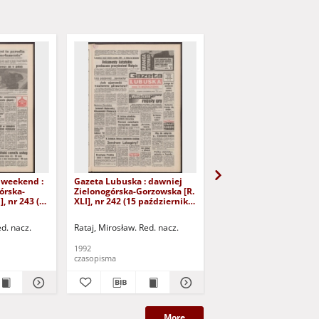
 weekend :
Gazeta Lubuska : dawniej
Gazeta Lubuska : dawn
órska-
Zielonogórska-Gorzowska [R.
Zielonogórska-Gorzows
], nr 243 (16
XLI], nr 242 (15 października
XLI], nr 240 (13 paździ
). - Wyd. 1
1992). - Wyd. 1
1992). - Wyd. 1
ed. nacz.
Rataj, Mirosław. Red. nacz.
Rataj, Mirosław. Red. nac
1992
1992
czasopisma
czasopisma
More