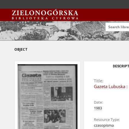
OBJECT
DESCRIPT
Title:
Gazeta Lubuska : 
Date:
1983
Resource Type:
czasopisma