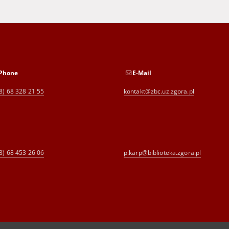
Phone
E-Mail
8) 68 328 21 55
kontakt@zbc.uz.zgora.pl
8) 68 453 26 06
p.karp@biblioteka.zgora.pl