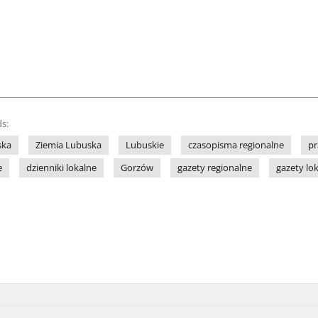
s:
ska
Ziemia Lubuska
Lubuskie
czasopisma regionalne
pr
e
dzienniki lokalne
Gorzów
gazety regionalne
gazety lo