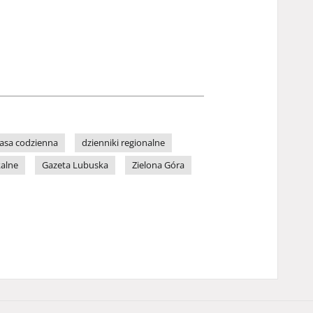
asa codzienna
dzienniki regionalne
kalne
Gazeta Lubuska
Zielona Góra