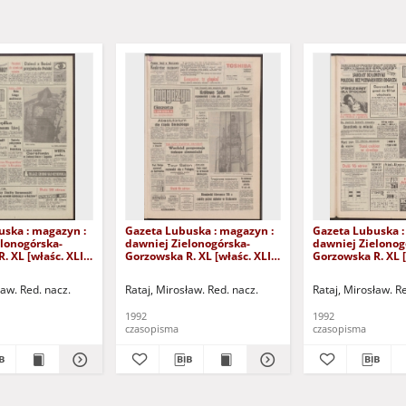
uska : magazyn :
Gazeta Lubuska : magazyn :
Gazeta Lubuska :
lonogórska-
dawniej Zielonogórska-
dawniej Zielonog
. XL [właśc. XLI],
Gorzowska R. XL [właśc. XLI],
Gorzowska R. XL [
11 października
nr 232 (3/4 października
nr 226 (26/27 wrz
. 1
1992). - Wyd. 1
- Wyd. 1
ław. Red. nacz.
Rataj, Mirosław. Red. nacz.
Rataj, Mirosław. R
1992
1992
czasopisma
czasopisma