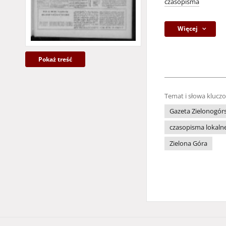
czasopisma
Więcej
Pokaż treść
Temat i słowa klucz
Gazeta Zielonogór
czasopisma lokaln
Zielona Góra