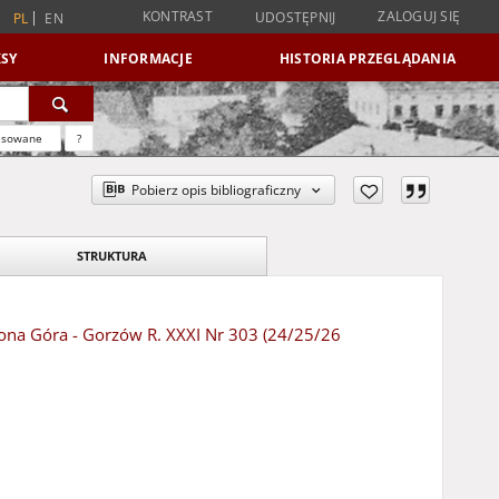
KONTRAST
ZALOGUJ SIĘ
UDOSTĘPNIJ
PL
EN
SY
INFORMACJE
HISTORIA PRZEGLĄDANIA
nsowane
?
Pobierz opis bibliograficzny
STRUKTURA
elona Góra - Gorzów R. XXXI Nr 303 (24/25/26