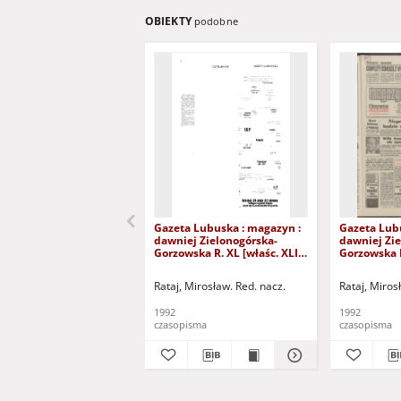
OBIEKTY
podobne
Gazeta Lubuska : magazyn :
Gazeta Lub
dawniej Zielonogórska-
dawniej Zie
Gorzowska R. XL [właśc. XLI],
Gorzowska R
nr 300 (23/24/25/26/27
nr 238 (10/
grudnia 1992). - Wyd. 1
1992). - Wyd
Rataj, Mirosław. Red. nacz.
Rataj, Miros
1992
1992
czasopisma
czasopisma