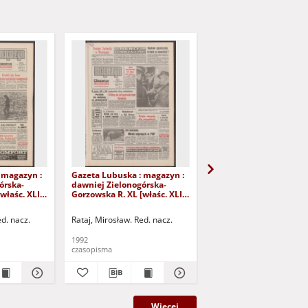
 magazyn :
Gazeta Lubuska : magazyn :
Gazeta Lubuska : maga
órska-
dawniej Zielonogórska-
dawniej Zielonogórska
właśc. XLI],
Gorzowska R. XL [właśc. XLI],
Gorzowska R. XL [właśc.
eśnia 1992).
nr 250 (24/25 października
nr 256 (31 październik
1992). - Wyd. 1
listopada 1992). - Wyd.
ed. nacz.
Rataj, Mirosław. Red. nacz.
Rataj, Mirosław. Red. nac
1992
1992
czasopisma
czasopisma
Więcej