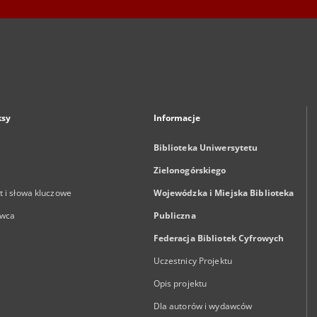
ksy
Informacje
Biblioteka Uniwersytetu
Zielonogórskiego
 i słowa kluczowe
Wojewódzka i Miejska Biblioteka
wca
Publiczna
Federacja Bibliotek Cyfrowych
Uczestnicy Projektu
Opis projektu
Dla autorów i wydawców