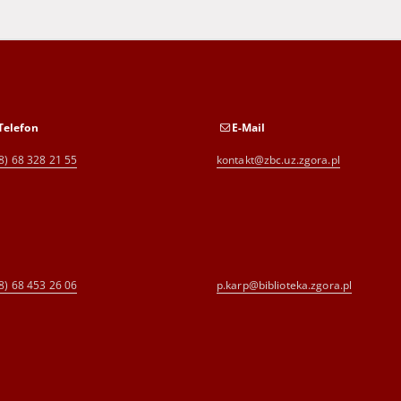
Telefon
E-Mail
8) 68 328 21 55
kontakt@zbc.uz.zgora.pl
8) 68 453 26 06
p.karp@biblioteka.zgora.pl