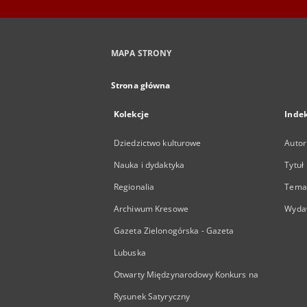
MAPA STRONY
Strona główna
Kolekcje
Inde
Dziedzictwo kulturowe
Autor
Nauka i dydaktyka
Tytuł
Regionalia
Temat
Archiwum Kresowe
Wyda
Gazeta Zielonogórska - Gazeta
Lubuska
Otwarty Międzynarodowy Konkurs na
Rysunek Satyryczny