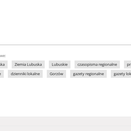
owe:
ska
Ziemia Lubuska
Lubuskie
czasopisma regionalne
pr
e
dzienniki lokalne
Gorzów
gazety regionalne
gazety lo