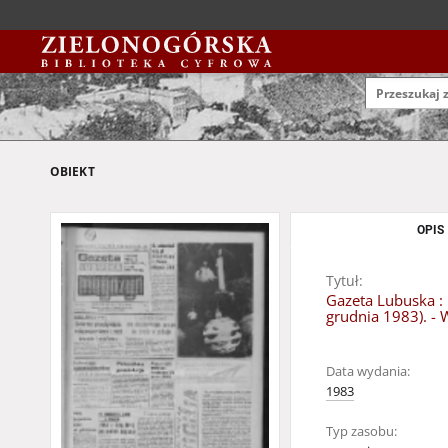
OBIEKT
OPIS
Tytuł:
Gazeta Lubuska : 
grudnia 1983). - 
Data wydania:
1983
Typ zasobu: