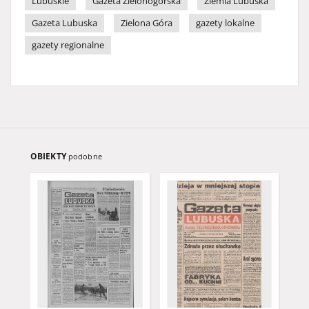
Lubuskie
Gazeta Zielonogórska
Ziemia Lubuska
Gazeta Lubuska
Zielona Góra
gazety lokalne
gazety regionalne
OBIEKTY
podobne