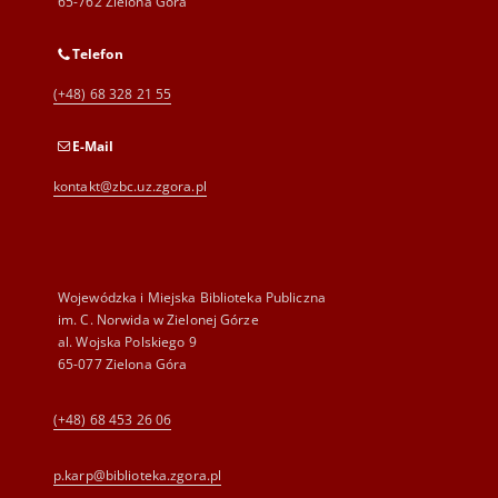
65-762 Zielona Góra
Telefon
(+48) 68 328 21 55
E-Mail
kontakt@zbc.uz.zgora.pl
Wojewódzka i Miejska Biblioteka Publiczna
im. C. Norwida w Zielonej Górze
al. Wojska Polskiego 9
65-077 Zielona Góra
(+48) 68 453 26 06
p.karp@biblioteka.zgora.pl