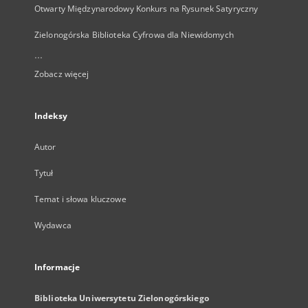
Otwarty Międzynarodowy Konkurs na Rysunek Satyryczny
Zielonogórska Biblioteka Cyfrowa dla Niewidomych
...
Zobacz więcej
Indeksy
Autor
Tytuł
Temat i słowa kluczowe
Wydawca
Informacje
Biblioteka Uniwersytetu Zielonogórskiego