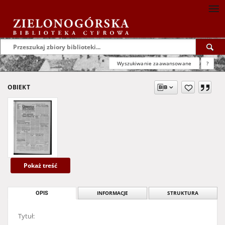
Wyszukiwanie zaawansowane
?
OBIEKT
Pokaż treść
OPIS
INFORMACJE
STRUKTURA
Tytuł: