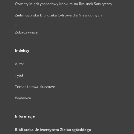
Otwarty Międzynarodowy Konkurs na Rysunek Satyryczny
Zielonogórska Biblioteka Cyfrowa dla Niewidomych
...
Zobacz więcej
Indeksy
Autor
Tytuł
Temat i słowa kluczowe
Wydawca
Informacje
Biblioteka Uniwersytetu Zielonogórskiego