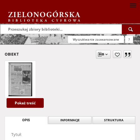
Wyszukiwanie zaawansowane
?
OBIEKT
Pokaż treść
OPIS
INFORMACJE
STRUKTURA
Tytuł: