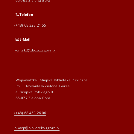
65-762 Zielona Góra
Telefon
(+48) 68 328 21 55
E-Mail
kontakt@zbc.uz.zgora.pl
Wojewódzka i Miejska Biblioteka Publiczna
im. C. Norwida w Zielonej Górze
al. Wojska Polskiego 9
65-077 Zielona Góra
(+48) 68 453 26 06
p.karp@biblioteka.zgora.pl