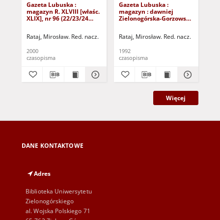
Gazeta Lubuska :
Gazeta Lubuska :
Gaz
magazyn R. XLVIII [właśc.
magazyn : dawniej
ma
XLIX], nr 96 (22/23/24
Zielonogórska-Gorzowska
Zi
kwietnia 2000). - Wyd. A
R. XL [właśc. XLI], nr 300
R. 
(23/24/25/26/27 grudnia
(10
Rataj, Mirosław. Red. nacz.
Rataj, Mirosław. Red. nacz.
Rat
1992). - Wyd. 1
199
2000
1992
199
czasopisma
czasopisma
cza
Więcej
DANE KONTAKTOWE
Adres
Biblioteka Uniwersytetu
Zielonogórskiego
al. Wojska Polskiego 71