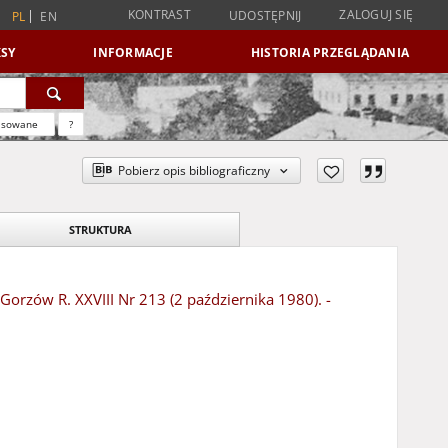
KONTRAST
ZALOGUJ SIĘ
UDOSTĘPNIJ
PL
EN
SY
INFORMACJE
HISTORIA PRZEGLĄDANIA
nsowane
?
Pobierz opis bibliograficzny
STRUKTURA
 Gorzów R. XXVIII Nr 213 (2 października 1980). -