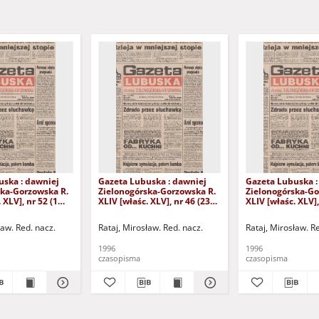
uska : dawniej
Gazeta Lubuska : dawniej
Gazeta Lubuska :
ska-Gorzowska R.
Zielonogórska-Gorzowska R.
Zielonogórska-Go
 XLV], nr 52 (1
XLIV [właśc. XLV], nr 46 (23
XLIV [właśc. XLV],
. - Wyd. 1
lutego 1996). - Wyd. 1
lutego 1996). - W
ław. Red. nacz.
Rataj, Mirosław. Red. nacz.
Rataj, Mirosław. R
1996
1996
czasopisma
czasopisma