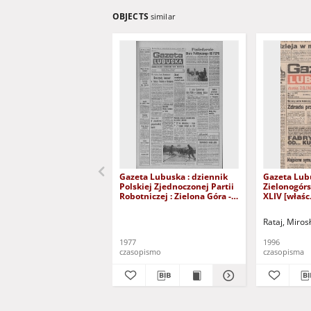
OBJECTS
similar
Gazeta Lubuska : dziennik
Gazeta Lub
Polskiej Zjednoczonej Partii
Zielonogór
Robotniczej : Zielona Góra -
XLIV [właśc.
Gorzów R. XXVI Nr 43 (23
marca 1996)
lutego 1977). - Wyd. A
Rataj, Miros
1977
1996
czasopismo
czasopisma