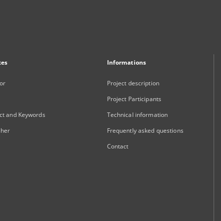
xes
Informations
or
Project description
Project Participants
ct and Keywords
Technical information
sher
Frequently asked questions
Contact