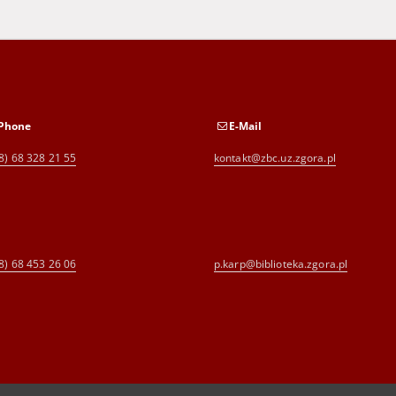
Phone
E-Mail
8) 68 328 21 55
kontakt@zbc.uz.zgora.pl
8) 68 453 26 06
p.karp@biblioteka.zgora.pl