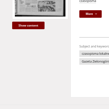
czasopisma
More
Show content
Subject and keyword
czasopisma lokaln
Gazeta Zielonogór