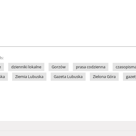
s:
e
dzienniki lokalne
Gorzów
prasa codzienna
czasopisma
ska
Ziemia Lubuska
Gazeta Lubuska
Zielona Góra
gazet