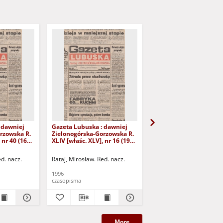
 dawniej
Gazeta Lubuska : dawniej
Gazeta Lubuska : dawn
rzowska R.
Zielonogórska-Gorzowska R.
Zielonogórska-Gorzows
 nr 40 (16
XLIV [właśc. XLV], nr 16 (19
XLI [właśc. XLII], nr 281
yd. 1
stycznia 1996). - Wyd. 1
grudnia 1993). - Wyd 1
ed. nacz.
Rataj, Mirosław. Red. nacz.
Rataj, Mirosław. Red. nac
1996
1993
czasopisma
czasopisma
More