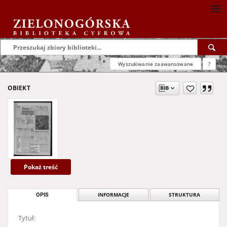
Wyszukiwanie zaawansowane
?
OBIEKT
Pokaż treść
OPIS
INFORMACJE
STRUKTURA
Tytuł: