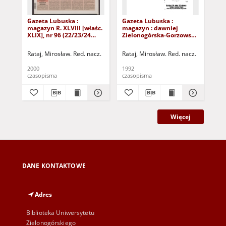
Gazeta Lubuska :
Gazeta Lubuska :
Gaz
magazyn R. XLVIII [właśc.
magazyn : dawniej
ma
XLIX], nr 96 (22/23/24
Zielonogórska-Gorzowska
Zi
kwietnia 2000). - Wyd. A
R. XL [właśc. XLI], nr 300
R. 
(23/24/25/26/27 grudnia
(10
Rataj, Mirosław. Red. nacz.
Rataj, Mirosław. Red. nacz.
Rat
1992). - Wyd. 1
199
2000
1992
199
czasopisma
czasopisma
cza
Więcej
DANE KONTAKTOWE
Adres
Biblioteka Uniwersytetu
Zielonogórskiego