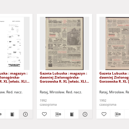
uska : magazyn :
Gazeta Lubuska : magazyn :
Gazeta Lubuska :
lonogórska-
dawniej Zielonogórska-
dawniej Zielonog
. XL [właśc. XLI],
Gorzowska R. XL [właśc. XLI],
Gorzowska R. XL [
24/25/26/27
nr 238 (10/11 października
nr 232 (3/4 paźdz
2). - Wyd. 1
1992). - Wyd. 1
1992). - Wyd. 1
ław. Red. nacz.
Rataj, Mirosław. Red. nacz.
Rataj, Mirosław. R
1992
1992
czasopisma
czasopisma