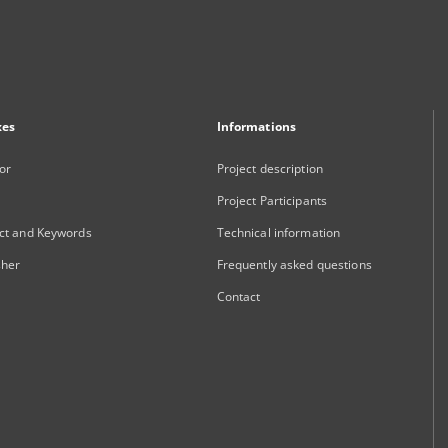
xes
Informations
or
Project description
Project Participants
ct and Keywords
Technical information
sher
Frequently asked questions
Contact