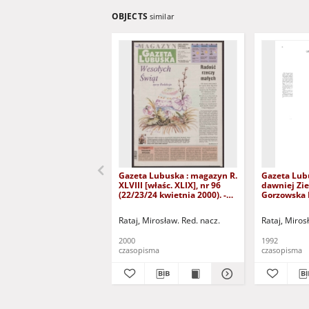
OBJECTS
similar
Gazeta Lubuska : magazyn R.
Gazeta Lub
XLVIII [właśc. XLIX], nr 96
dawniej Zie
(22/23/24 kwietnia 2000). -
Gorzowska R
Wyd. A
nr 300 (23/
grudnia 199
Rataj, Mirosław. Red. nacz.
Rataj, Miros
2000
1992
czasopisma
czasopisma