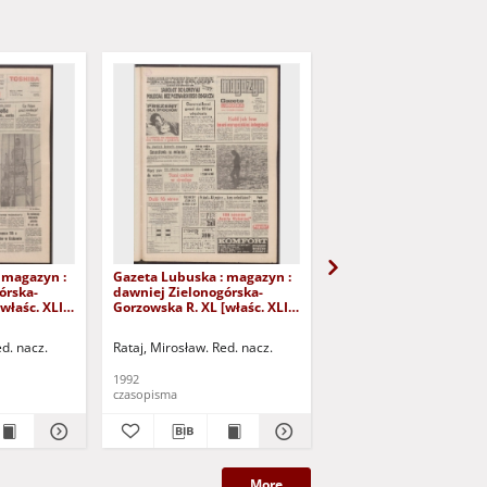
 magazyn :
Gazeta Lubuska : magazyn :
Gazeta Lubuska : maga
órska-
dawniej Zielonogórska-
dawniej Zielonogórska
właśc. XLI],
Gorzowska R. XL [właśc. XLI],
Gorzowska R. XL [właśc.
iernika
nr 226 (26/27 września 1992).
nr 250 (24/25 paździer
- Wyd. 1
1992). - Wyd. 1
ed. nacz.
Rataj, Mirosław. Red. nacz.
Rataj, Mirosław. Red. nac
1992
1992
czasopisma
czasopisma
More