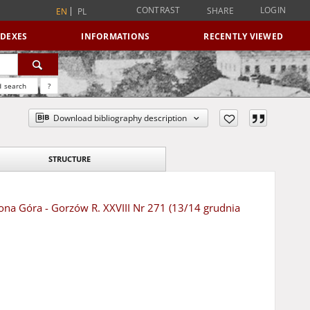
CONTRAST
LOGIN
SHARE
EN
PL
NDEXES
INFORMATIONS
RECENTLY VIEWED
 search
?
Download bibliography description
STRUCTURE
lona Góra - Gorzów R. XXVIII Nr 271 (13/14 grudnia