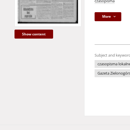
czasopisma
More
Show content
Subject and keyword
czasopisma lokaln
Gazeta Zielonogór