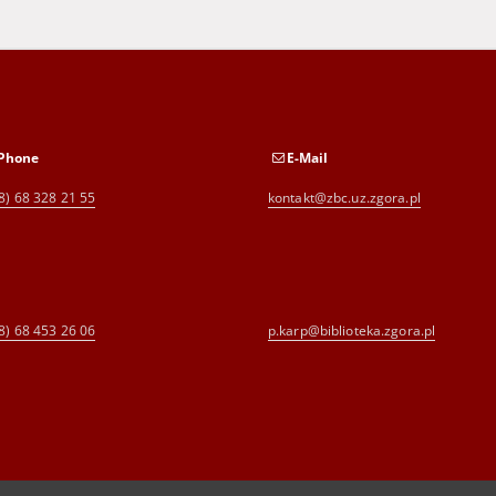
Phone
E-Mail
8) 68 328 21 55
kontakt@zbc.uz.zgora.pl
8) 68 453 26 06
p.karp@biblioteka.zgora.pl