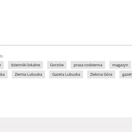
s:
e
dzienniki lokalne
Gorzów
prasa codzienna
magazyn
ska
Ziemia Lubuska
Gazeta Lubuska
Zielona Góra
gazet