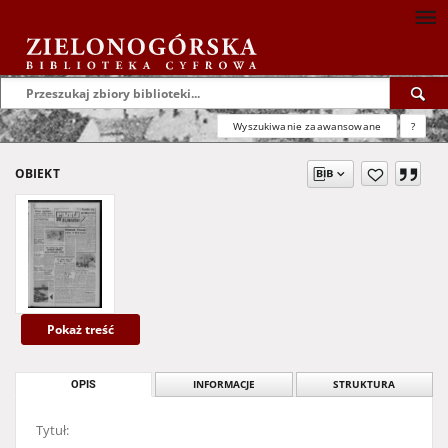
Wyszukiwanie zaawansowane
?
OBIEKT
Pokaż treść
OPIS
INFORMACJE
STRUKTURA
Tytuł: