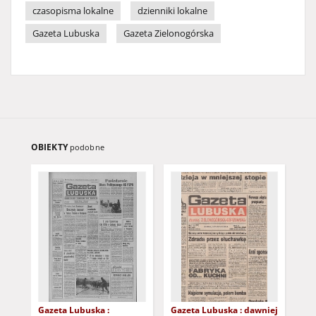
czasopisma lokalne
dzienniki lokalne
Gazeta Lubuska
Gazeta Zielonogórska
OBIEKTY
podobne
Gazeta Lubuska :
Gazeta Lubuska : dawniej
Gaz