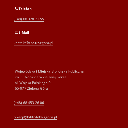
Telefon
(+48) 68 328 21 55
E-Mail
kontakt@zbc.uz.zgora.pl
Wojewódzka i Miejska Biblioteka Publiczna
im. C. Norwida w Zielonej Górze
al. Wojska Polskiego 9
65-077 Zielona Góra
(+48) 68 453 26 06
p.karp@biblioteka.zgora.pl