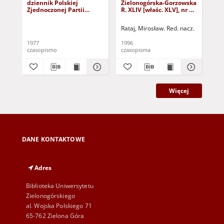
dziennik Polskiej
Zielonogórska-Gorzowska
Zi
Zjednoczonej Partii
R. XLIV [właśc. XLV], nr 52
R. 
Robotniczej : Zielona
(1 marca 1996). - Wyd. 1
(23
Góra - Gorzów R. XXVI Nr
Rataj, Mirosław. Red. nacz.
Rat
43 (23 lutego 1977). -
Wyd. A
1977
1996
199
czasopismo
czasopisma
cza
Więcej
DANE KONTAKTOWE
Adres
Biblioteka Uniwersytetu
Zielonogórskiego
al. Wojska Polskiego 71
65-762 Zielona Góra