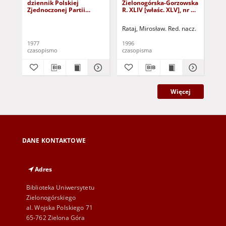
dziennik Polskiej
Zielonogórska-Gorzowska
Zi
Zjednoczonej Partii
R. XLIV [właśc. XLV], nr 52
R. 
Robotniczej : Zielona
(1 marca 1996). - Wyd. 1
(23
Góra - Gorzów R. XXVI Nr
Rataj, Mirosław. Red. nacz.
Rat
43 (23 lutego 1977). -
Wyd. A
1977
1996
199
czasopismo
czasopisma
cza
Więcej
DANE KONTAKTOWE
Adres
Biblioteka Uniwersytetu
Zielonogórskiego
al. Wojska Polskiego 71
65-762 Zielona Góra