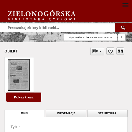
Wyszukiwanie zaawansowane
?
OBIEKT
Pokaż treść
OPIS
INFORMACJE
STRUKTURA
Tytuł: