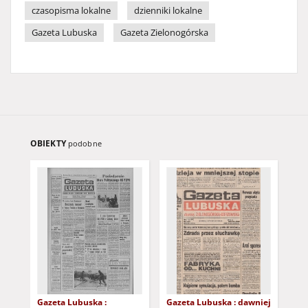
czasopisma lokalne
dzienniki lokalne
Gazeta Lubuska
Gazeta Zielonogórska
OBIEKTY
podobne
Gazeta Lubuska :
Gazeta Lubuska : dawniej
Gaz