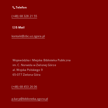
Telefon
(+48) 68 328 21 55
E-Mail
kontakt@zbc.uz.zgora.pl
Wojewódzka i Miejska Biblioteka Publiczna
im. C. Norwida w Zielonej Górze
al. Wojska Polskiego 9
65-077 Zielona Góra
(+48) 68 453 26 06
p.karp@biblioteka.zgora.pl