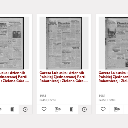
ska : dziennik
Gazeta Lubuska : dziennik
Gazeta Lubuska :
ednoczonej Partii
Polskiej Zjednoczonej Partii
Polskiej Zjednocz
: Zielona Góra -
Robotniczej : Zielona Góra -
Robotniczej : Zie
XIX Nr 236 (26
Gorzów R. XXIX Nr 231 (19
Gorzów R. XXIX N
981). - Wyd. A
listopada 1981). - Wyd. A
listopada 1981). 
1981
1981
czasopisma
czasopisma