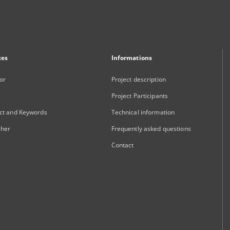
xes
Informations
or
Project description
Project Participants
ct and Keywords
Technical information
sher
Frequently asked questions
Contact