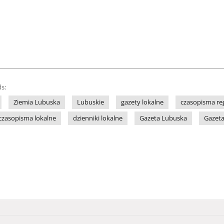
s:
Ziemia Lubuska
Lubuskie
gazety lokalne
czasopisma re
czasopisma lokalne
dzienniki lokalne
Gazeta Lubuska
Gazeta