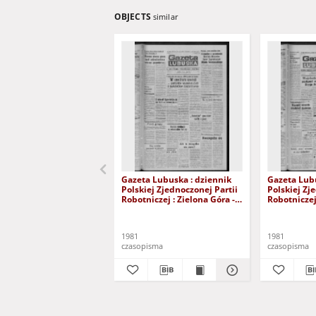
OBJECTS
similar
Gazeta Lubuska : dziennik
Gazeta Lubu
Polskiej Zjednoczonej Partii
Polskiej Zj
Robotniczej : Zielona Góra -
Robotniczej 
Gorzów R. XXIX Nr 241 (3
Gorzów R. X
grudnia 1981). - Wyd. A
listopada 1
1981
1981
czasopisma
czasopisma