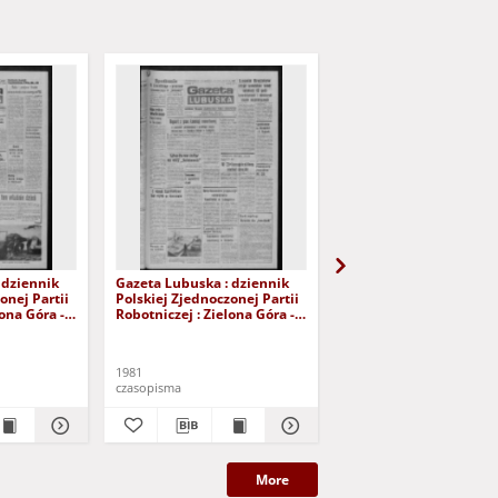
 dziennik
Gazeta Lubuska : dziennik
Gazeta Lubuska : dzie
onej Partii
Polskiej Zjednoczonej Partii
Polskiej Zjednoczonej P
lona Góra -
Robotniczej : Zielona Góra -
Robotniczej : Zielona G
r 226 (12
Gorzów R. XXIX Nr 221 (5
Gorzów R. XXIX Nr 216 
- Wyd. A
listopada 1981). - Wyd. A
października 1981). - W
1981
1981
czasopisma
czasopisma
More