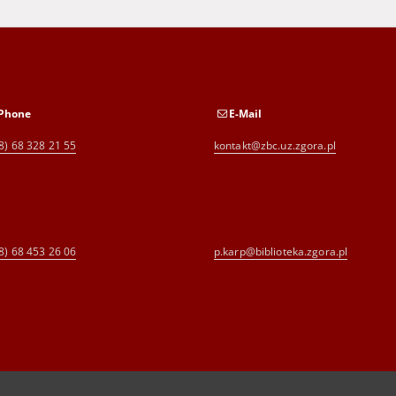
Phone
E-Mail
8) 68 328 21 55
kontakt@zbc.uz.zgora.pl
8) 68 453 26 06
p.karp@biblioteka.zgora.pl