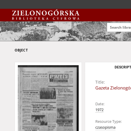
OBJECT
DESCRIPT
Title:
Gazeta Zielonogór
Date:
1972
Resource Type:
czasopisma