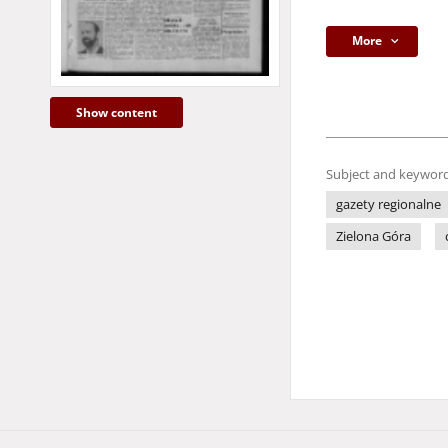
More
Show content
Subject and keyword
gazety regionalne
Zielona Góra