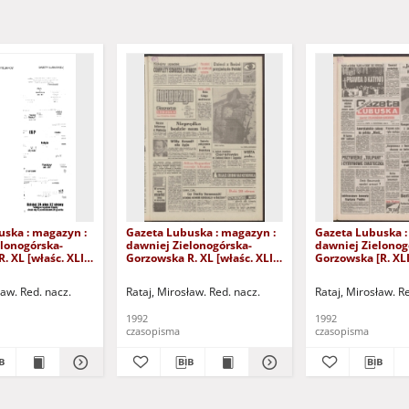
uska : magazyn :
Gazeta Lubuska : magazyn :
Gazeta Lubuska :
lonogórska-
dawniej Zielonogórska-
dawniej Zielonog
. XL [właśc. XLI],
Gorzowska R. XL [właśc. XLI],
Gorzowska [R. XLI
24/25/26/27
nr 238 (10/11 października
października 1992
2). - Wyd. 1
1992). - Wyd. 1
ław. Red. nacz.
Rataj, Mirosław. Red. nacz.
Rataj, Mirosław. R
1992
1992
czasopisma
czasopisma