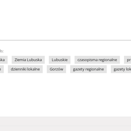
s:
ska
Ziemia Lubuska
Lubuskie
czasopisma regionalne
pr
e
dzienniki lokalne
Gorzów
gazety regionalne
gazety lo