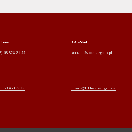
Phone
E-Mail
8) 68 328 21 55
kontakt@zbc.uz.zgora.pl
8) 68 453 26 06
p.karp@biblioteka.zgora.pl