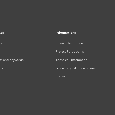
xes
Informations
or
Project description
Project Participants
ct and Keywords
Technical information
sher
Frequently asked questions
Contact