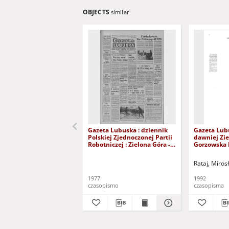
OBJECTS
similar
Gazeta Lubuska : dziennik
Gazeta Lub
Polskiej Zjednoczonej Partii
dawniej Zie
Robotniczej : Zielona Góra -
Gorzowska R
Gorzów R. XXVI Nr 43 (23
nr 300 (23/
lutego 1977). - Wyd. A
grudnia 199
Rataj, Miros
1977
1992
czasopismo
czasopisma