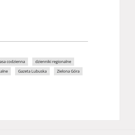
asa codzienna
dzienniki regionalne
kalne
Gazeta Lubuska
Zielona Góra