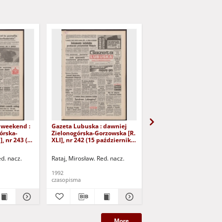
 weekend :
Gazeta Lubuska : dawniej
Gazeta Lubuska : dawn
órska-
Zielonogórska-Gorzowska [R.
Zielonogórska-Gorzows
], nr 243 (16
XLI], nr 242 (15 października
XLI], nr 240 (13 paździ
). - Wyd. 1
1992). - Wyd. 1
1992). - Wyd. 1
ed. nacz.
Rataj, Mirosław. Red. nacz.
Rataj, Mirosław. Red. nac
1992
1992
czasopisma
czasopisma
More