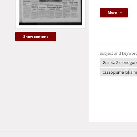
More
Show content
Subject and keyword
Gazeta Zielonogór
czasopisma lokaln