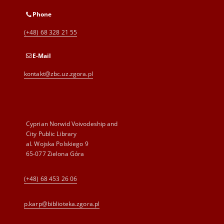
Phone
(+48) 68 328 21 55
E-Mail
kontakt@zbc.uz.zgora.pl
Cyprian Norwid Voivodeship and
City Public Library
al. Wojska Polskiego 9
65-077 Zielona Góra
(+48) 68 453 26 06
p.karp@biblioteka.zgora.pl