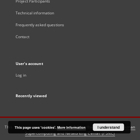
Project Participants
Technical information
Frequently asked questions
Contact
User's account
Log in
Recently viewed
This service runs on
DInGO dLibra 6.3.21
software created by
I understand
Poznan
This page uses 'cookies'.
More information
Supercomputing and Networking Center (PSNC)