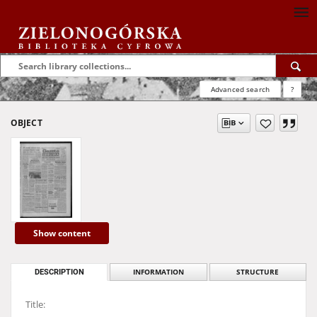
Advanced search
?
OBJECT
Show content
DESCRIPTION
INFORMATION
STRUCTURE
Title: