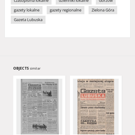
czasopisma lokalne
dzienniki lokalne
Gorzów
gazety lokalne
gazety regionalne
Zielona Góra
Gazeta Lubuska
OBJECTS
similar