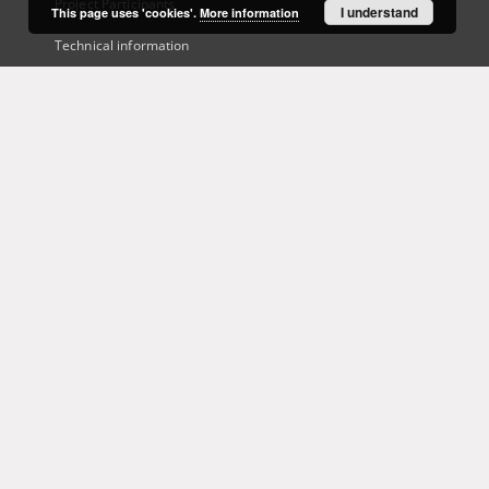
Project Participants
I understand
This page uses 'cookies'.
More information
Technical information
Frequently asked questions
Contact
User's account
Log in
Recently viewed
This service runs on
DInGO dLibra 6.3.21
software created by
Poznan
Supercomputing and Networking Center (PSNC)