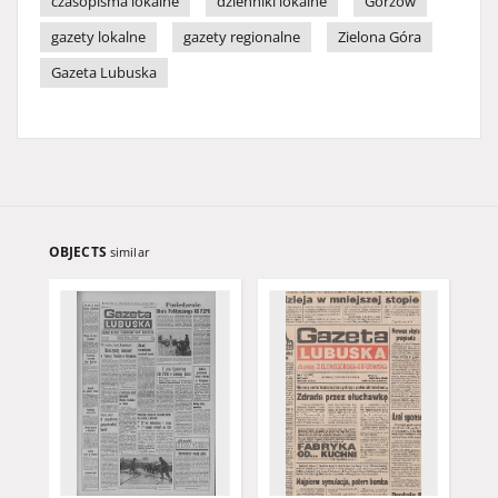
czasopisma lokalne
dzienniki lokalne
Gorzów
gazety lokalne
gazety regionalne
Zielona Góra
Gazeta Lubuska
OBJECTS
similar