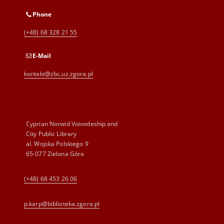
Phone
(+48) 68 328 21 55
E-Mail
kontakt@zbc.uz.zgora.pl
Cyprian Norwid Voivodeship and
City Public Library
al. Wojska Polskiego 9
65-077 Zielona Góra
(+48) 68 453 26 06
p.karp@biblioteka.zgora.pl