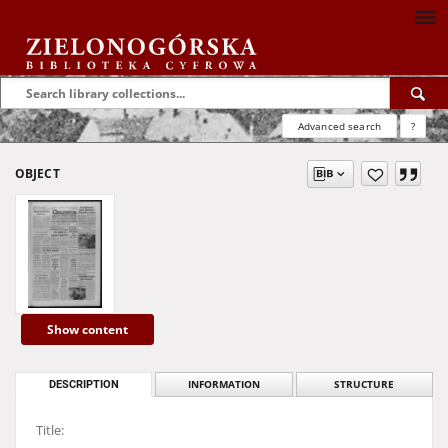
Advanced search
?
OBJECT
Show content
DESCRIPTION
INFORMATION
STRUCTURE
Title: