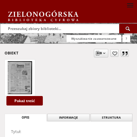
Wyszukiwanie zaawansowane
?
OBIEKT
Pokaż treść
OPIS
INFORMACJE
STRUKTURA
Tytuł: