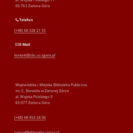
65-762 Zielona Góra
Telefon
(+48) 68 328 21 55
E-Mail
kontakt@zbc.uz.zgora.pl
Wojewódzka i Miejska Biblioteka Publiczna
im. C. Norwida w Zielonej Górze
al. Wojska Polskiego 9
65-077 Zielona Góra
(+48) 68 453 26 06
p.karp@biblioteka.zgora.pl