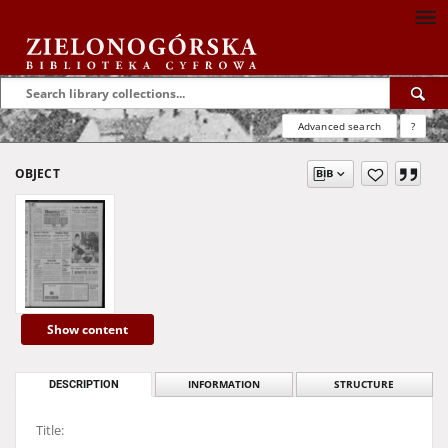
Advanced search
?
OBJECT
Show content
DESCRIPTION
INFORMATION
STRUCTURE
Title: