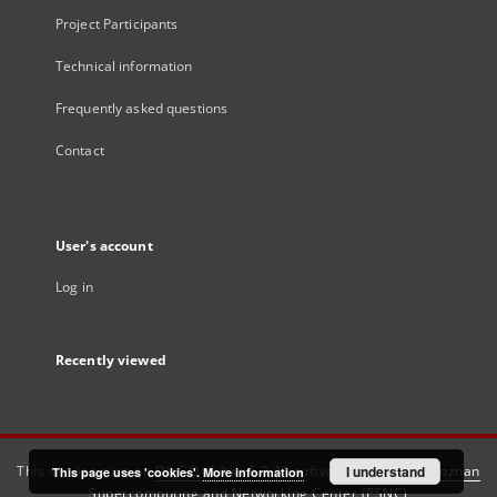
Project Participants
Technical information
Frequently asked questions
Contact
User's account
Log in
Recently viewed
This service runs on
DInGO dLibra 6.3.21
software created by
I understand
Poznan
This page uses 'cookies'.
More information
Supercomputing and Networking Center (PSNC)