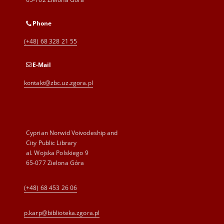
Phone
(+48) 68 328 21 55
E-Mail
kontakt@zbc.uz.zgora.pl
Cyprian Norwid Voivodeship and
City Public Library
al. Wojska Polskiego 9
65-077 Zielona Góra
(+48) 68 453 26 06
p.karp@biblioteka.zgora.pl