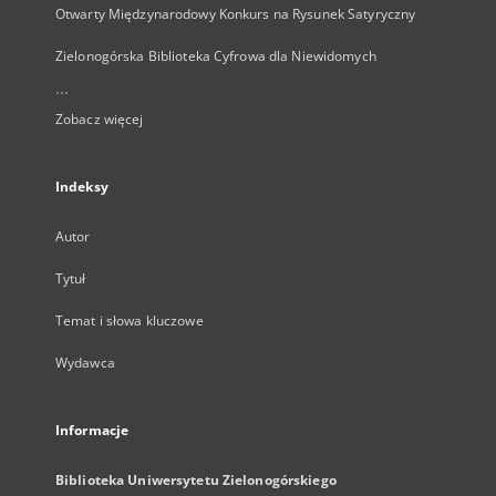
Otwarty Międzynarodowy Konkurs na Rysunek Satyryczny
Zielonogórska Biblioteka Cyfrowa dla Niewidomych
...
Zobacz więcej
Indeksy
Autor
Tytuł
Temat i słowa kluczowe
Wydawca
Informacje
Biblioteka Uniwersytetu Zielonogórskiego