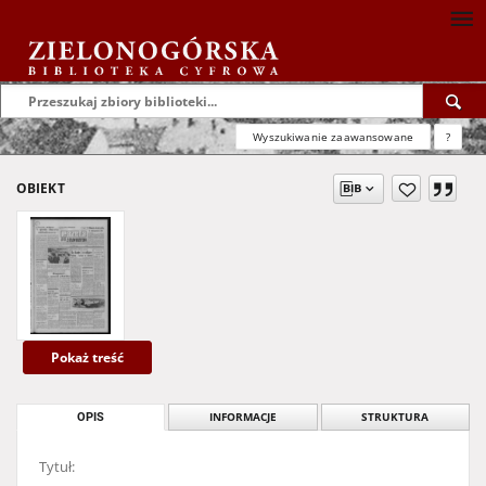
Wyszukiwanie zaawansowane
?
OBIEKT
Pokaż treść
OPIS
INFORMACJE
STRUKTURA
Tytuł: