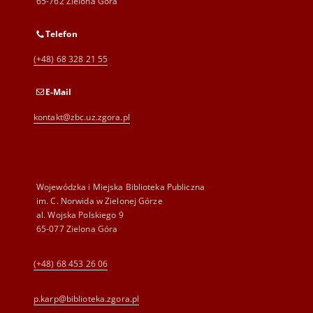
65-762 Zielona Góra
Telefon
(+48) 68 328 21 55
E-Mail
kontakt@zbc.uz.zgora.pl
Wojewódzka i Miejska Biblioteka Publiczna
im. C. Norwida w Zielonej Górze
al. Wojska Polskiego 9
65-077 Zielona Góra
(+48) 68 453 26 06
p.karp@biblioteka.zgora.pl