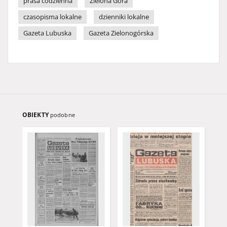
prasa codzienna
Zielona Góra
czasopisma lokalne
dzienniki lokalne
Gazeta Lubuska
Gazeta Zielonogórska
OBIEKTY
podobne