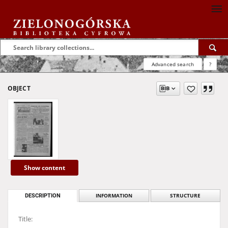
Advanced search
?
OBJECT
Show content
DESCRIPTION
INFORMATION
STRUCTURE
Title: