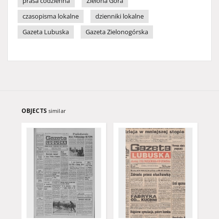
prasa codzienna
Zielona Góra
czasopisma lokalne
dzienniki lokalne
Gazeta Lubuska
Gazeta Zielonogórska
OBJECTS
similar