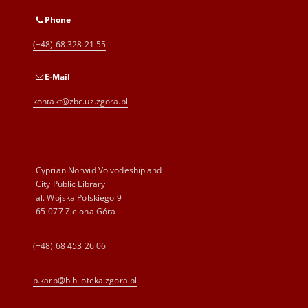
Phone
(+48) 68 328 21 55
E-Mail
kontakt@zbc.uz.zgora.pl
Cyprian Norwid Voivodeship and
City Public Library
al. Wojska Polskiego 9
65-077 Zielona Góra
(+48) 68 453 26 06
p.karp@biblioteka.zgora.pl