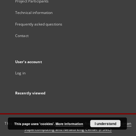
Project Participants
Technical information
Frequently asked questions
Contact
User's account
Log in
Recently viewed
This service runs on
DInGO dLibra 6.3.21
software created by
I understand
Poznan
This page uses 'cookies'.
More information
Supercomputing and Networking Center (PSNC)