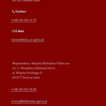
65-762 Zielona Góra
Telefon
(+48) 68 328 21 55
E-Mail
kontakt@zbc.uz.zgora.pl
Wojewódzka i Miejska Biblioteka Publiczna
im. C. Norwida w Zielonej Górze
al. Wojska Polskiego 9
65-077 Zielona Góra
(+48) 68 453 26 06
p.karp@biblioteka.zgora.pl