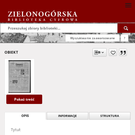
Wyszukiwanie zaawansowane
?
OBIEKT
Pokaż treść
OPIS
INFORMACJE
STRUKTURA
Tytuł: