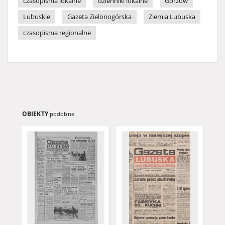
czasopisma lokalne
dzienniki lokalne
Gorzów
Lubuskie
Gazeta Zielonogórska
Ziemia Lubuska
czasopisma regionalne
OBIEKTY
podobne