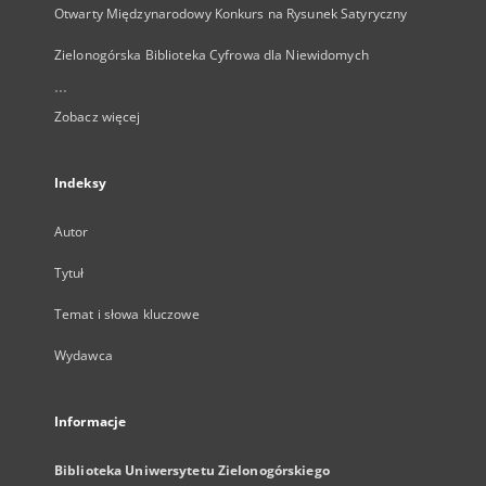
Otwarty Międzynarodowy Konkurs na Rysunek Satyryczny
Zielonogórska Biblioteka Cyfrowa dla Niewidomych
...
Zobacz więcej
Indeksy
Autor
Tytuł
Temat i słowa kluczowe
Wydawca
Informacje
Biblioteka Uniwersytetu Zielonogórskiego