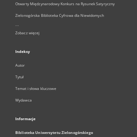
Otwarty Międzynarodowy Konkurs na Rysunek Satyryczny
Zielonogórska Biblioteka Cyfrowa dla Niewidomych
...
Zobacz więcej
Indeksy
Autor
Tytuł
Temat i słowa kluczowe
Wydawca
Informacje
Biblioteka Uniwersytetu Zielonogórskiego