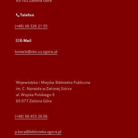
65-762 Zielona Góra
Telefon
(+48) 68 328 21 55
E-Mail
kontakt@zbc.uz.zgora.pl
Wojewódzka i Miejska Biblioteka Publiczna
im. C. Norwida w Zielonej Górze
al. Wojska Polskiego 9
65-077 Zielona Góra
(+48) 68 453 26 06
p.karp@biblioteka.zgora.pl