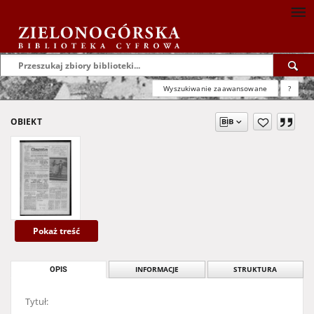
Wyszukiwanie zaawansowane
?
OBIEKT
Pokaż treść
OPIS
INFORMACJE
STRUKTURA
Tytuł: