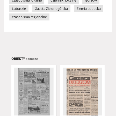
czasopisma lokalne
dzienniki lokalne
Gorzów
Lubuskie
Gazeta Zielonogórska
Ziemia Lubuska
czasopisma regionalne
OBIEKTY
podobne