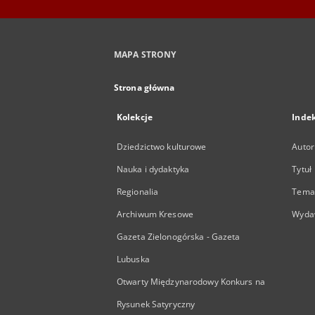
MAPA STRONY
Strona główna
Kolekcje
Inde
Dziedzictwo kulturowe
Autor
Nauka i dydaktyka
Tytuł
Regionalia
Temat
Archiwum Kresowe
Wyda
Gazeta Zielonogórska - Gazeta
Lubuska
Otwarty Międzynarodowy Konkurs na
Rysunek Satyryczny