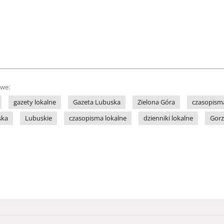
owe:
gazety lokalne
Gazeta Lubuska
Zielona Góra
czasopism
ska
Lubuskie
czasopisma lokalne
dzienniki lokalne
Gor