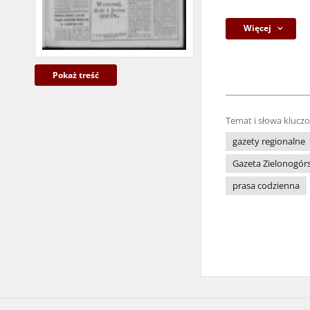
Więcej
Pokaż treść
Temat i słowa klucz
gazety regionalne
Gazeta Zielonogór
prasa codzienna