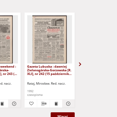
 weekend :
Gazeta Lubuska : dawniej
Gazeta Lubuska : dawn
órska-
Zielonogórska-Gorzowska [R.
Zielonogórska-Gorzows
], nr 243 (16
XLI], nr 242 (15 października
XLI], nr 240 (13 paździ
). - Wyd. 1
1992). - Wyd. 1
1992). - Wyd. 1
ed. nacz.
Rataj, Mirosław. Red. nacz.
Rataj, Mirosław. Red. nac
1992
1992
czasopisma
czasopisma
Więcej