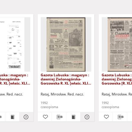
uska : magazyn :
Gazeta Lubuska : magazyn :
Gazeta Lubuska :
lonogórska-
dawniej Zielonogórska-
dawniej Zielonog
. XL [właśc. XLI],
Gorzowska R. XL [właśc. XLI],
Gorzowska [R. XLI
24/25/26/27
nr 238 (10/11 października
października 1992
2). - Wyd. 1
1992). - Wyd. 1
ław. Red. nacz.
Rataj, Mirosław. Red. nacz.
Rataj, Mirosław. R
1992
1992
czasopisma
czasopisma