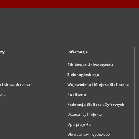
ksy
Informacje
Biblioteka Uniwersytetu
Zielonogórskiego
 i słowa kluczowe
Wojewódzka i Miejska Biblioteka
wca
Publiczna
Federacja Bibliotek Cyfrowych
Uczestnicy Projektu
Opis projektu
Dla autorów i wydawców