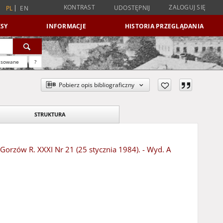
KONTRAST
ZALOGUJ SIĘ
UDOSTĘPNIJ
PL
EN
SY
INFORMACJE
HISTORIA PRZEGLĄDANIA
nsowane
?
Pobierz opis bibliograficzny
STRUKTURA
 Gorzów R. XXXI Nr 21 (25 stycznia 1984). - Wyd. A