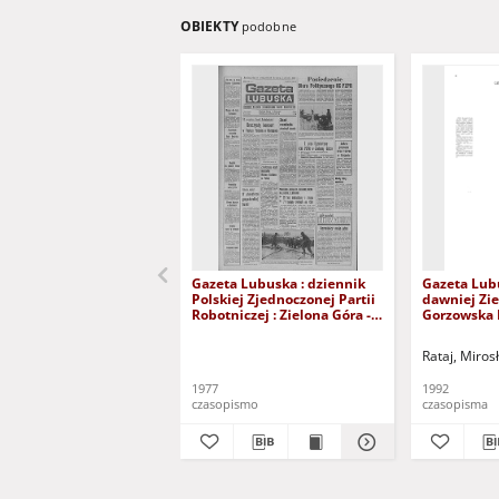
OBIEKTY
podobne
Gazeta Lubuska : dziennik
Gazeta Lub
Polskiej Zjednoczonej Partii
dawniej Zie
Robotniczej : Zielona Góra -
Gorzowska R
Gorzów R. XXVI Nr 43 (23
nr 300 (23/
lutego 1977). - Wyd. A
grudnia 199
Rataj, Miros
1977
1992
czasopismo
czasopisma