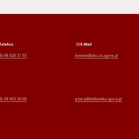
Telefon
E-Mail
8) 68 328 21 55
kontakt@zbc.uz.zgora.pl
8) 68 453 26 06
p.karp@biblioteka.zgora.pl